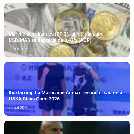
Marché des changes (27-31 juillet) : la paire
USD/MAD se déprécie de 0,42% (AGR)
7 août 2026
Kickboxing: La Marocaine Ambar Tesoudali sacrée à
l'ISKA China Open 2026
7 août 2026