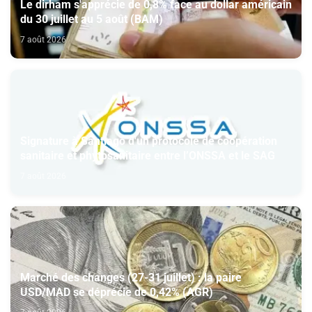
Le dirham s'apprécie de 0,8% face au dollar américain
du 30 juillet au 5 août (BAM)
7 août 2026
Signature à Santiago d'un protocole de coopération
sanitaire et phytosanitaire entre l’ONSSA et le SAG
7 août 2026
Marché des changes (27-31 juillet) : la paire
USD/MAD se déprécie de 0,42% (AGR)