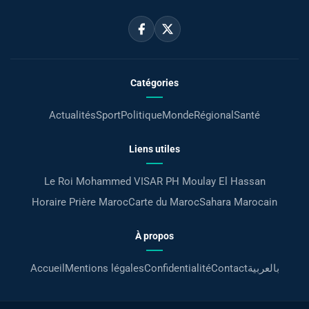
Catégories
Actualités
Sport
Politique
Monde
Régional
Santé
Liens utiles
Le Roi Mohammed VI
SAR PH Moulay El Hassan
Horaire Prière Maroc
Carte du Maroc
Sahara Marocain
À propos
Accueil
Mentions légales
Confidentialité
Contact
بالعربية