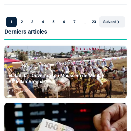
1
2
3
4
5
6
7
...
23
Suivant
Derniers articles
El Jadida : Ouverture du Moussem de Moulay
Abdellah Amghar
7 août 2026