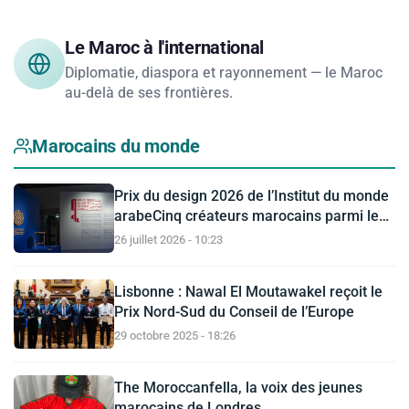
Le Maroc à l'international
Diplomatie, diaspora et rayonnement — le Maroc
au-delà de ses frontières.
Marocains du monde
Prix du design 2026 de l’Institut du monde
arabeCinq créateurs marocains parmi les
finalistes du Prix du design 2026 de
26 juillet 2026 - 10:23
l’Institut du monde arabe
Lisbonne : Nawal El Moutawakel reçoit le
Prix Nord-Sud du Conseil de l’Europe
29 octobre 2025 - 18:26
The Moroccanfella, la voix des jeunes
marocains de Londres