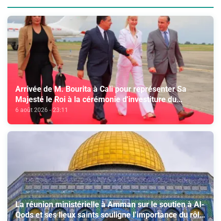
Arrivée de M. Bourita à Cali pour représenter Sa
Majesté le Roi à la cérémonie d'investiture du
nouveau président colombien
6 août 2026 - 23:11
La réunion ministérielle à Amman sur le soutien à Al-
Qods et ses lieux saints souligne l’importance du rôle