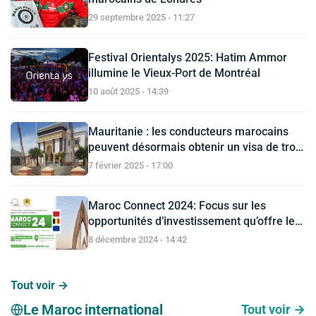
29 septembre 2025 - 11:27
Festival Orientalys 2025: Hatim Ammor
illumine le Vieux-Port de Montréal
10 août 2025 - 14:39
Mauritanie : les conducteurs marocains
peuvent désormais obtenir un visa de trois
mois à entrées multiples (ambassade du
7 février 2025 - 17:00
Maroc à Nouakchott)
Maroc Connect 2024: Focus sur les
opportunités d’investissement qu’offre le
Maroc, hub économique euro-africain
8 décembre 2024 - 14:42
Tout voir →
Le Maroc international
Tout voir →