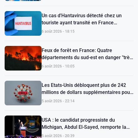
Un cas d'Hantavirus détecté chez un
touriste ayant transité en France
(ministère)
6 août 2026 - 18:15
Feux de forêt en France: Quatre
départements du sud-est en danger "très
élevé"
6 août 2026 - 10:05
Les Etats-Unis débloquent plus de 242
millions de dollars supplémentaires pour
la lutte contre Ebola
5 août 2026 - 22:14
USA : le candidat progressiste du
Michigan, Abdul El-Sayed, remporte la
primaire démocrate pour le Sénat
5 août 2026 - 20:39