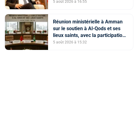
légitimes du peuple palestinien
5 août 2026 à 16:55
Réunion ministérielle à Amman
sur le soutien à Al-Qods et ses
lieux saints, avec la participation
du Maroc
5 août 2026 à 15:32