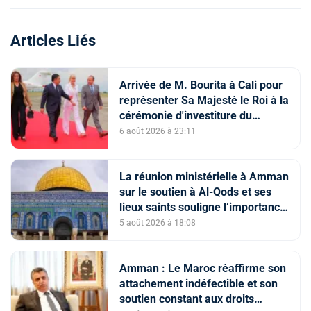
Articles Liés
Arrivée de M. Bourita à Cali pour
représenter Sa Majesté le Roi à la
cérémonie d'investiture du
nouveau président colombien
6 août 2026 à 23:11
La réunion ministérielle à Amman
sur le soutien à Al-Qods et ses
lieux saints souligne l’importance
du rôle du Comité Al Qods
5 août 2026 à 18:08
présidé par SM le Roi
Amman : Le Maroc réaffirme son
attachement indéfectible et son
soutien constant aux droits