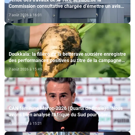
Commission consultative chargée d’émettre un avis
sur la délivrance de la carte du professionnel du
7 août 2026 à 16:01
cinéma (CCM)
Doukkala: la filière de la betterave sucrière enregistre
des performances positives au titre de la campagne
agricole 2025-2026
7 août 2026 à 15:49
CAN féminine Maroc-2026 (Quarts de finale) : "Nous
avons bien analysé l'Afrique du Sud pour aller
chercher la victoire" (Jorge Vilda)
7 août 2026 à 15:21