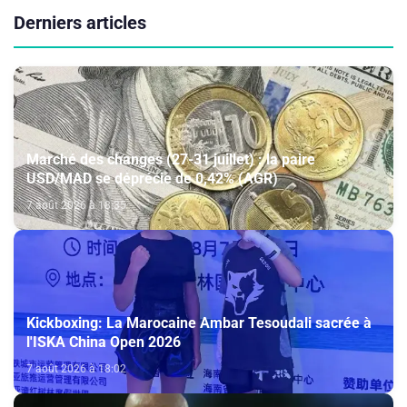
Derniers articles
Marché des changes (27-31 juillet) : la paire
USD/MAD se déprécie de 0,42% (AGR)
7 août 2026 à 18:35
Kickboxing: La Marocaine Ambar Tesoudali sacrée à
l'ISKA China Open 2026
7 août 2026 à 18:02