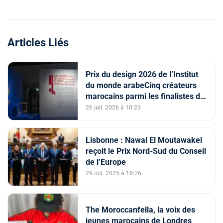
Articles Liés
Prix du design 2026 de l’Institut
du monde arabeCinq créateurs
marocains parmi les finalistes du
Prix du design 2026 de l’Institut
26 juil. 2026 à 10:23
du monde arabe
Lisbonne : Nawal El Moutawakel
reçoit le Prix Nord-Sud du Conseil
de l’Europe
29 oct. 2025 à 18:26
The Moroccanfella, la voix des
jeunes marocains de Londres