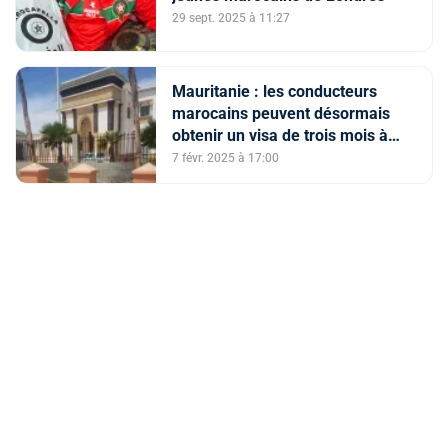
29 sept. 2025 à 11:27
Mauritanie : les conducteurs
marocains peuvent désormais
obtenir un visa de trois mois à
entrées multiples (ambassade du
7 févr. 2025 à 17:00
Maroc à Nouakchott)