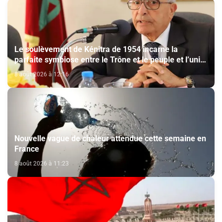
Le soulèvement de Kénitra de 1954 incarne la
parfaite symbiose entre le Trône et le peuple et l’unité
de volonté et de destin (M. El Ktiri)
8 août 2026 à 12:16
Nouvelle vague de chaleur attendue cette semaine en
France
8 août 2026 à 11:23