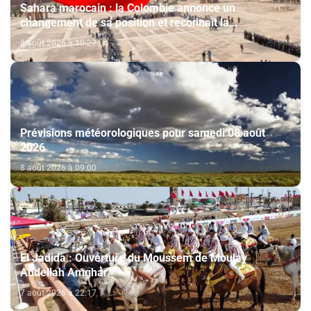
Sahara marocain : la Colombie annonce un
changement de sa position et reconnaît la
souveraineté du Maroc sur son Sahara
8 août 2026 à 10:27
Prévisions météorologiques pour samedi 08 août
2026
8 août 2026 à 09:00
El Jadida : Ouverture du Moussem de Moulay
Abdellah Amghar
7 août 2026 à 22:17