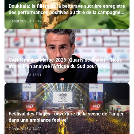
Doukkala: la filière de la betterave sucrière enregistre
des performances positives au titre de la campagne
agricole 2025-2026
7 août 2026 à 15:49
CAN féminine Maroc-2026 (Quarts de finale) : "Nous
avons bien analysé l'Afrique du Sud pour aller
chercher la victoire" (Jorge Vilda)
7 août 2026 à 15:21
Festival des Plages : ouverture de la scène de Tanger
dans une ambiance festive
7 août 2026 à 14:08