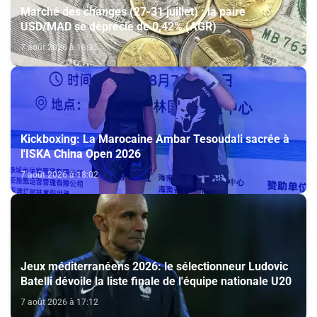
Marché des changes (27-31 juillet) : la paire
USD/MAD se déprécie de 0,42% (AGR)
7 août 2026 à 18:35
Kickboxing: La Marocaine Ambar Tesoudali sacrée à
l'ISKA China Open 2026
7 août 2026 à 18:02
Jeux méditerranéens 2026: le sélectionneur Ludovic
Batelli dévoile la liste finale de l'équipe nationale U20
7 août 2026 à 17:12