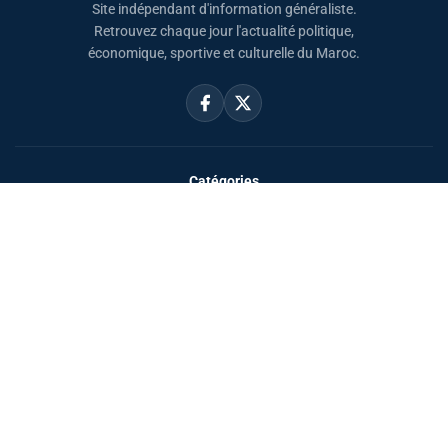
Site indépendant d'information généraliste.
Retrouvez chaque jour l'actualité politique,
économique, sportive et culturelle du Maroc.
Catégories
Actualités
Sport
Politique
Monde
Régional
Santé
Liens utiles
Le Roi Mohammed VI
SAR PH Moulay El Hassan
Horaire Prière Maroc
Carte du Maroc
Sahara Marocain
À propos