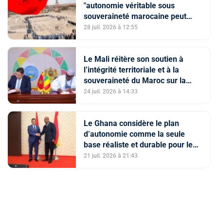
"autonomie véritable sous
souveraineté marocaine peut
constituer une solution viable" à
28 juil. 2026 à 12:55
la question du Sahara marocain
Le Mali réitère son soutien à
l’intégrité territoriale et à la
souveraineté du Maroc sur la
région du Sahara, et au Plan
24 juil. 2026 à 14:33
d’autonomie comme la seule
solution crédible et réaliste
Le Ghana considère le plan
d’autonomie comme la seule
base réaliste et durable pour le
règlement de la question du
21 juil. 2026 à 21:43
Sahara