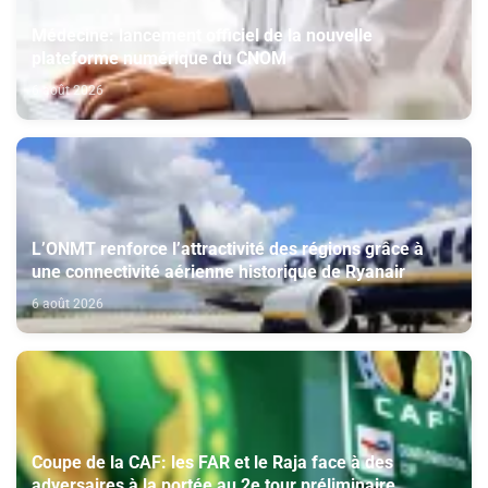
Médecine: lancement officiel de la nouvelle
plateforme numérique du CNOM
6 août 2026
L’ONMT renforce l’attractivité des régions grâce à
une connectivité aérienne historique de Ryanair
6 août 2026
Coupe de la CAF: les FAR et le Raja face à des
adversaires à la portée au 2e tour préliminaire