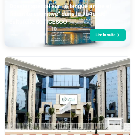
Dossier spécial sur "la langue arabe et
l'identité cognitive" dans la 7è revue
culturelle de l'ICESCO
redaction
15 juil. 2026
Lire la suite