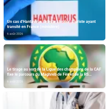
Un cas d'Hantavirus détecté chez un touriste ayant
transité en France (ministère)
6 août 2026
Le tirage au sort de la Ligue des champions de la CAF
fixe le parcours du Maghreb de Fès et de la RS
Berkane
6 août 2026