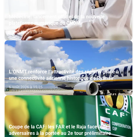
Médecine: lancement officiel de la nouvelle
plateforme numérique du CNOM
6 août 2026 à 16:25
L’ONMT renforce l’attractivité des régions grâce à
une connectivité aérienne historique de Ryanair
6 août 2026 à 15:25
Coupe de la CAF: les FAR et le Raja face à des
adversaires à la portée au 2e tour préliminaire