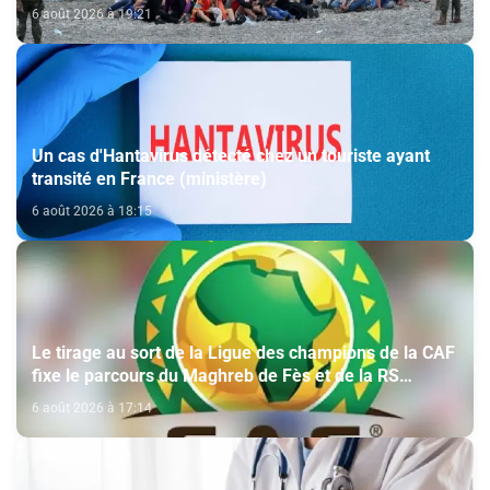
les Hautes Instructions Royales (source diplomatique)
6 août 2026 à 19:21
Un cas d'Hantavirus détecté chez un touriste ayant
transité en France (ministère)
6 août 2026 à 18:15
Le tirage au sort de la Ligue des champions de la CAF
fixe le parcours du Maghreb de Fès et de la RS
Berkane
6 août 2026 à 17:14