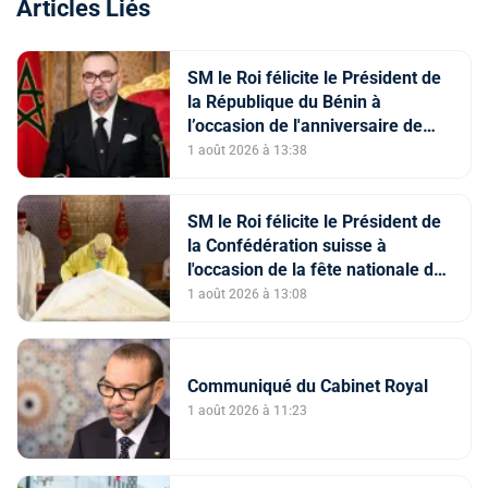
Articles Liés
SM le Roi félicite le Président de
la République du Bénin à
l’occasion de l'anniversaire de
l’Indépendance de son pays
1 août 2026 à 13:38
SM le Roi félicite le Président de
la Confédération suisse à
l'occasion de la fête nationale de
son pays
1 août 2026 à 13:08
Communiqué du Cabinet Royal
1 août 2026 à 11:23