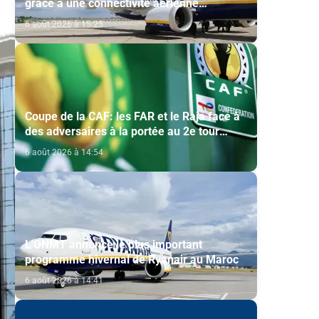
grâce à une connectivité aérienne
historique de Ryanair
6 août 2026 à 15:25
Coupe de la CAF: les FAR et le Raja face à
des adversaires à la portée au 2e tour
préliminaire
6 août 2026 à 14:54
L'ONMT annonce le plus important
programme hivernal de Ryanair au Maroc
6 août 2026 à 14:41