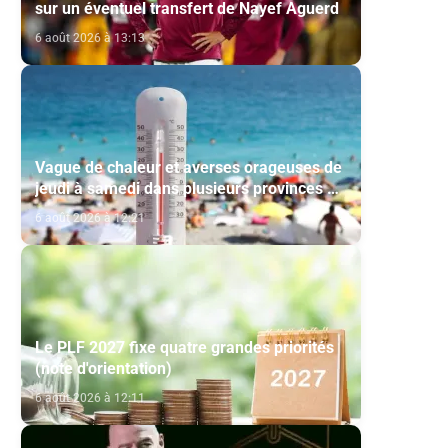
sur un éventuel transfert de Nayef Aguerd
6 août 2026 à 13:13
n
Vague de chaleur et averses orageuses de
jeudi à samedi dans plusieurs provinces du
Royaume (Bulletin d'alerte)
6 août 2026 à 12:21
Le PLF 2027 fixe quatre grandes priorités
(note d'orientation)
6 août 2026 à 12:11