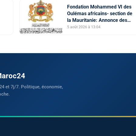
Fondation Mohammed VI des
Oulémas africains- section de
la Mauritanie: Annonce des
qualifiés au concours des
5 août 2026 à 13:04
manuscrits et des documents
islamiques africains
 Maroc24
24 et 7j/7. Politique, économie,
oche.