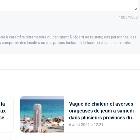
1000
/1000
e à caractère diffamatoire ou dénigrant à l'égard de l'auteur, des personnes, des
us comporter des insultes ou des propos incitant à la haine et à la discrimination.
 la
Vague de chaleur et averses
aux
orageuses de jeudi à samedi
se
dans plusieurs provinces du
Royaume (Bulletin d'alerte)
6 août 2026 à 12:21