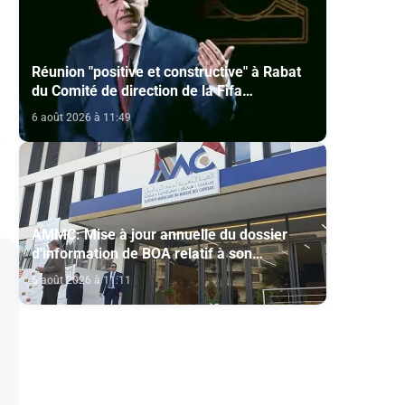
Réunion "positive et constructive" à Rabat
du Comité de direction de la Fifa
(communiqué)
6 août 2026 à 11:49
AMMC: Mise à jour annuelle du dossier
d'information de BOA relatif à son
programme d'émission de certificats de
6 août 2026 à 11:11
dépôt