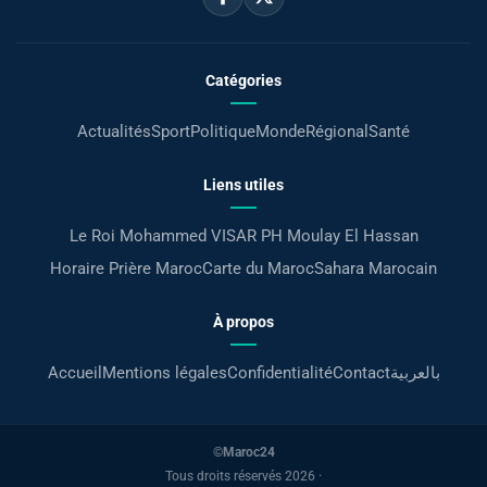
Catégories
Actualités
Sport
Politique
Monde
Régional
Santé
Liens utiles
Le Roi Mohammed VI
SAR PH Moulay El Hassan
Horaire Prière Maroc
Carte du Maroc
Sahara Marocain
À propos
Accueil
Mentions légales
Confidentialité
Contact
بالعربية
©Maroc24
Tous droits réservés 2026 ·