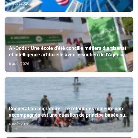
6 août 2026
Al-Qods : Une école d'été concilie métiers d’artisanat
et intelligence artificielle avec le soutien de l'Agence
Bayt Mal Al-Qods Acharif
6 août 2026
Coopération migratoire : Le retour des mineurs non
accompagnés est une question de principe basée sur
les Hautes Instructions Royales (source diplomatique)
6 août 2026