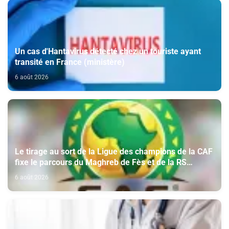
Un cas d'Hantavirus détecté chez un touriste ayant
transité en France (ministère)
6 août 2026
Le tirage au sort de la Ligue des champions de la CAF
fixe le parcours du Maghreb de Fès et de la RS
Berkane
6 août 2026