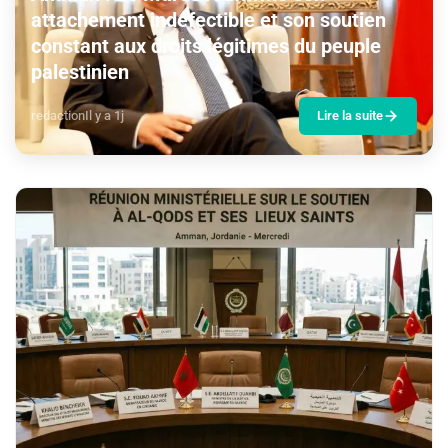
attachement indéfectible et son soutien
constant aux droits légitimes du peuple
palestinien
redaction
Il y a 1j
Lire la suite