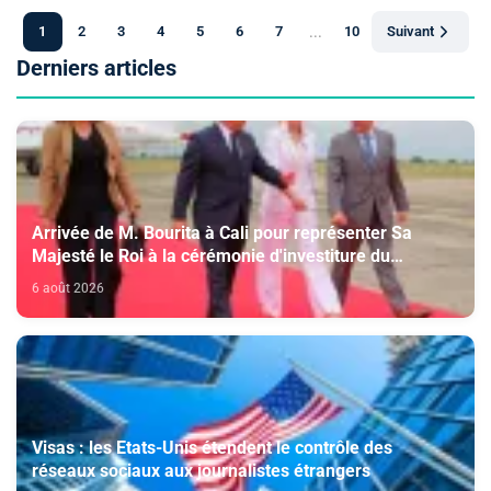
1
2
3
4
5
6
7
...
10
Suivant
Derniers articles
Arrivée de M. Bourita à Cali pour représenter Sa
Majesté le Roi à la cérémonie d'investiture du
nouveau président colombien
6 août 2026
Visas : les Etats-Unis étendent le contrôle des
réseaux sociaux aux journalistes étrangers