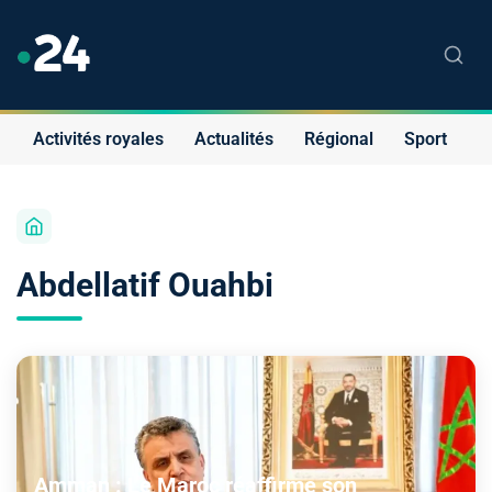
Activités royales
Actualités
Régional
Sport
S
Abdellatif Ouahbi
Amman : Le Maroc réaffirme son