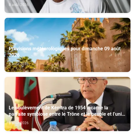
Viseu
8 août 2026
Prévisions météorologiques pour dimanche 09 août
2026
8 août 2026
Le soulèvement de Kénitra de 1954 incarne la
parfaite symbiose entre le Trône et le peuple et l’unité
de volonté et de destin (M. El Ktiri)
8 août 2026