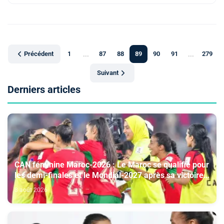
Précédent
1
...
87
88
89
90
91
...
279
Suivant
Derniers articles
CAN féminine Maroc-2026 : Le Maroc se qualifie pour
les demi-finales et le Mondial-2027 après sa victoire
face à l’Afrique du Sud (2-1)
8 août 2026