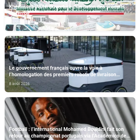
Khémisset/INDH: Ouverture d'un salon des produits
du terroir
8 août 2026
Le gouvernement français ouvre la voie à
l’homologation des premiers robots de livraison
autonome
8 août 2026
Football : l’international Mohamed Bouldini fait son
retour au championnat portugais via l’Académico de