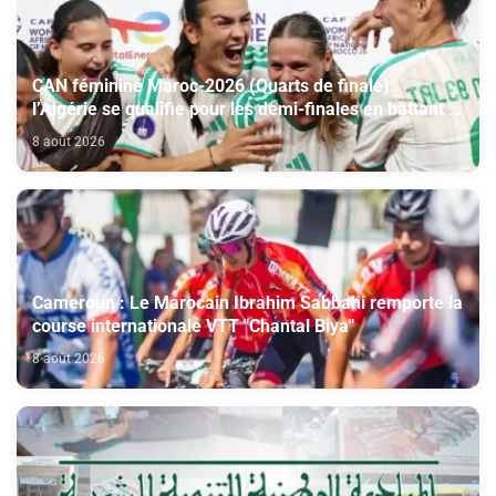
CAN féminine Maroc-2026 (Quarts de finale):
l’Algérie se qualifie pour les demi-finales en battant la
Côte d’Ivoire (2-1)
8 août 2026
Cameroun : Le Marocain Ibrahim Sabbahi remporte la
course internationale VTT "Chantal Biya"
8 août 2026