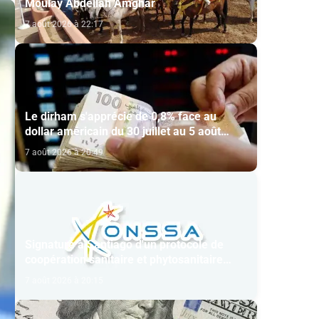
Moulay Abdellah Amghar
7 août 2026 à 22:17
Le dirham s'apprécie de 0,8% face au
dollar américain du 30 juillet au 5 août
(BAM)
7 août 2026 à 20:49
Signature à Santiago d'un protocole de
coopération sanitaire et phytosanitaire
entre l’ONSSA et le SAG
7 août 2026 à 20:15