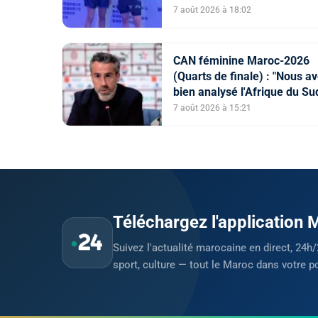
7 août 2026 à 18:02
CAN féminine Maroc-2026
(Quarts de finale) : "Nous a
bien analysé l'Afrique du Su
pour aller chercher la victoir
7 août 2026 à 15:21
(Jorge Vilda)
Téléchargez l'application
Suivez l'actualité marocaine en direct, 24h/
sport, culture — tout le Maroc dans votre p