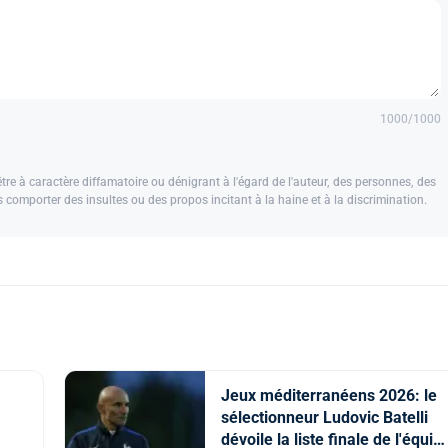
1000
/1000
e à caractère diffamatoire ou dénigrant à l'égard de l'auteur, des personnes, des
us comporter des insultes ou des propos incitant à la haine et à la discrimination.
Jeux méditerranéens 2026: le
sélectionneur Ludovic Batelli
dévoile la liste finale de l'équip