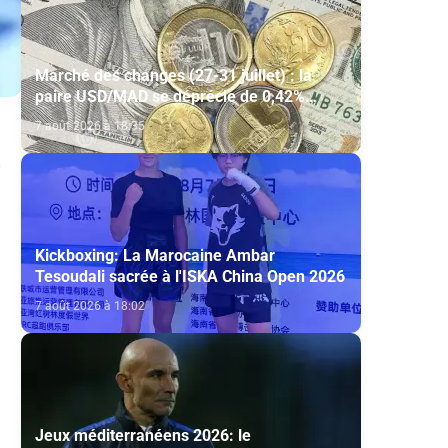
Marché des changes (27-31 juillet) : la
paire USD/MAD se déprécie de 0,42%
(AGR)
7 août 2026 à 18:35
Kickboxing: La Marocaine Ambar
Tesoudali sacrée à l'ISKA China Open 2026
7 août 2026 à 18:02
Jeux méditerranéens 2026: le