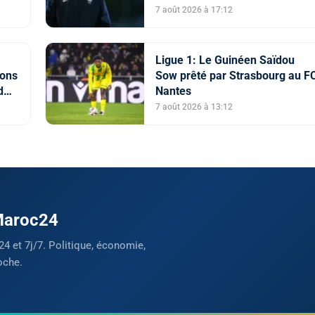
nationale U20
7 août 2026 à 17:12
Ligue 1: Le Guinéen Saïdou
vons
Sow prêté par Strasbourg au F
d
Nantes
e"
7 août 2026 à 13:12
 Maroc24
24 et 7j/7. Politique, économie,
oche.