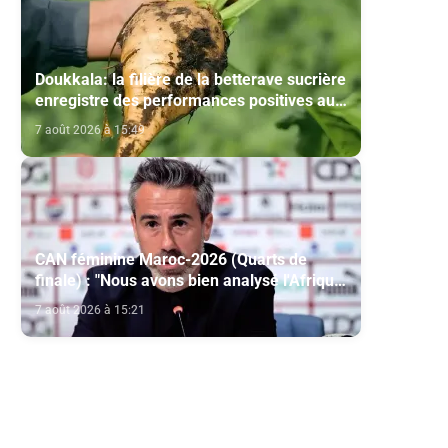
Doukkala: la filière de la betterave sucrière
enregistre des performances positives au
titre de la campagne agricole 2025-2026
7 août 2026 à 15:49
CAN féminine Maroc-2026 (Quarts de
finale) : "Nous avons bien analysé l'Afrique
du Sud pour aller chercher la victoire"
7 août 2026 à 15:21
(Jorge Vilda)