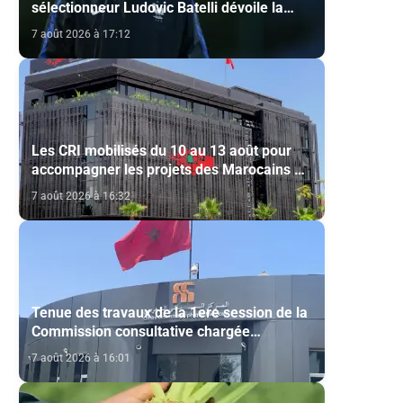
sélectionneur Ludovic Batelli dévoile la
liste finale de l'équipe nationale U20
7 août 2026 à 17:12
Les CRI mobilisés du 10 au 13 août pour
accompagner les projets des Marocains du
Monde
7 août 2026 à 16:32
Tenue des travaux de la 1ere session de la
Commission consultative chargée
d’émettre un avis sur la délivrance de la
7 août 2026 à 16:01
carte du professionnel du cinéma (CCM)