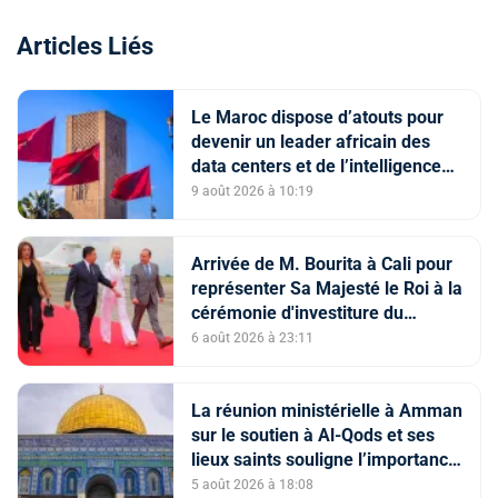
Articles Liés
Le Maroc dispose d’atouts pour
devenir un leader africain des
data centers et de l’intelligence
artificielle (The conversation)
9 août 2026 à 10:19
Arrivée de M. Bourita à Cali pour
représenter Sa Majesté le Roi à la
cérémonie d'investiture du
nouveau président colombien
6 août 2026 à 23:11
La réunion ministérielle à Amman
sur le soutien à Al-Qods et ses
lieux saints souligne l’importance
du rôle du Comité Al Qods
5 août 2026 à 18:08