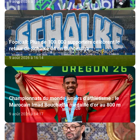
9 août 2026 à 18:07
Football: Plus de 100.000 supporters célèbrent le
retour de Schalke 04 en Bundesliga
9 août 2026 à 16:14
Championnats du monde juniors d’athlétisme : le
Marocain Imad Bouchajda médaillé d’or au 800 m
9 août 2026 à 14:17