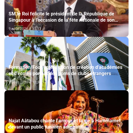
SM le Roi félicite le président de la République de
Singapour à l’occasion de la fête nationale de son
pays
9 août 2026 à 13:13
Formation/Foot: Interdiction de création d'académies
et d'écoles portant des noms de clubs étrangers
9 août 2026 à 12:36
Najat Aâtabou chante l’amour et la vie à Hammamet
devant un public tunisien admiratif