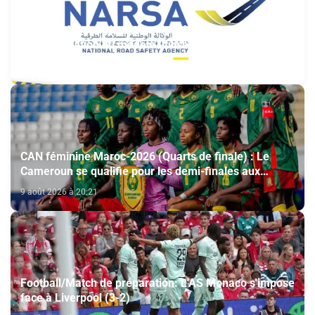
Plaques d’immatriculation : la NARSA annonce
l’harmonisation du modèle utilisé au Maroc et à
l’étranger
9 août 2026 à 21:17
CAN féminine Maroc-2026 (Quarts de finale) : Le
Cameroun se qualifie pour les demi-finales aux
dépens du Nigeria (1-0)
9 août 2026 à 20:21
Football/Match de préparation: L'AS Monaco s'impose
face à Liverpool (3-2)