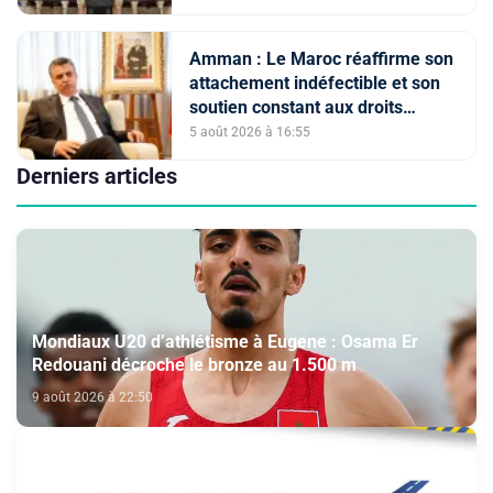
présidé par SM le Roi
Amman : Le Maroc réaffirme son
attachement indéfectible et son
soutien constant aux droits
légitimes du peuple palestinien
5 août 2026 à 16:55
Derniers articles
Mondiaux U20 d’athlétisme à Eugene : Osama Er
Redouani décroche le bronze au 1.500 m
9 août 2026 à 22:50