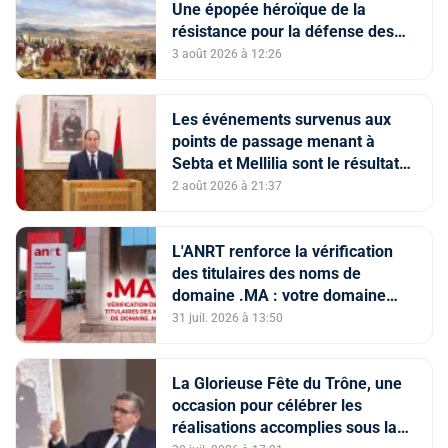
Une épopée héroïque de la
résistance pour la défense des
constantes nationales
3 août 2026 à 12:26
Les événements survenus aux
points de passage menant à
Sebta et Mellilia sont le résultat
de facteurs intriqués, dont
2 août 2026 à 21:37
l'instrumentalisation
tendancieuse de l'espace
numérique et la diffusion
L'ANRT renforce la vérification
d'informations trompeuses
des titulaires des noms de
(Porte-parole du ministère de
domaine .MA : votre domaine
l'Intérieur)
est-il en ServerHold ?
31 juil. 2026 à 13:50
La Glorieuse Fête du Trône, une
occasion pour célébrer les
réalisations accomplies sous la