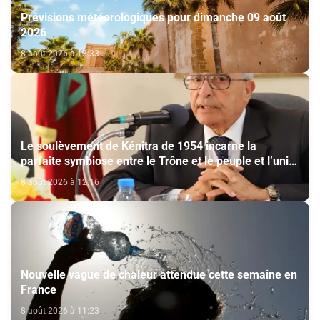
Prévisions météorologiques pour dimanche 09 août
2026
8 août 2026 à 13:33
Le soulèvement de Kénitra de 1954 incarne la
parfaite symbiose entre le Trône et le peuple et l’unité
de volonté et de destin (M. El Ktiri)
8 août 2026 à 12:16
Nouvelle vague de chaleur attendue cette semaine en
France
8 août 2026 à 11:23