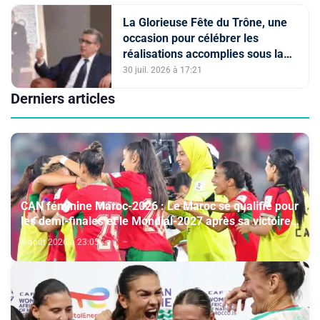
La Glorieuse Fête du Trône, une
occasion pour célébrer les
réalisations accomplies sous la
conduite de Sa Majesté le Roi (M.
30 juil. 2026 à 17:21
Akhannouch)
Derniers articles
CAN féminine Maroc-2026 : Le Maroc se qualifie pour
les demi-finales et le Mondial-2027 après sa victoire
face à l’Afrique du Sud (2-1)
8 août 2026 à 23:05