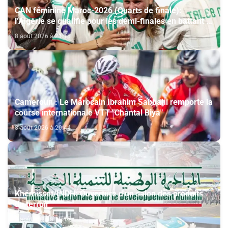
CAN féminine Maroc-2026 (Quarts de finale):
l’Algérie se qualifie pour les demi-finales en battant la
Côte d’Ivoire (2-1)
8 août 2026 à 21:18
Cameroun : Le Marocain Ibrahim Sabbahi remporte la
course internationale VTT "Chantal Biya"
8 août 2026 à 20:44
Khémisset/INDH: Ouverture d'un salon des produits
du terroir
8 août 2026 à 18:15