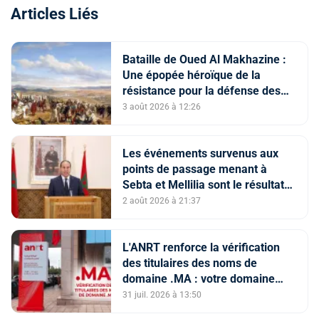
Articles Liés
Bataille de Oued Al Makhazine :
Une épopée héroïque de la
résistance pour la défense des
constantes nationales
3 août 2026 à 12:26
Les événements survenus aux
points de passage menant à
Sebta et Mellilia sont le résultat
de facteurs intriqués, dont
2 août 2026 à 21:37
l'instrumentalisation
tendancieuse de l'espace
numérique et la diffusion
L'ANRT renforce la vérification
d'informations trompeuses
des titulaires des noms de
(Porte-parole du ministère de
domaine .MA : votre domaine
l'Intérieur)
est-il en ServerHold ?
31 juil. 2026 à 13:50