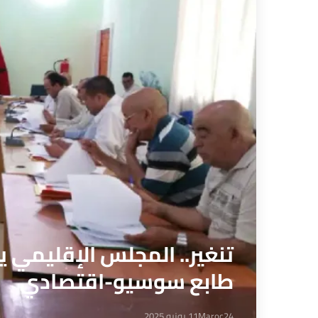
تنغير.. المجلس الإقليمي 
طابع سوسيو-اقتصادي
Maroc24
11 يونيو 2025