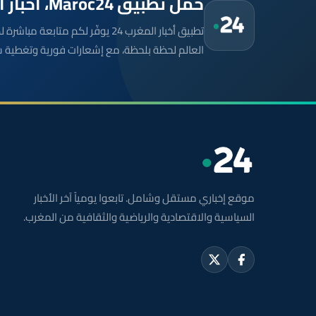
حمّل تطبيق Maroc24، أخبار المغرب تصلك أولاً
تطبيق أخبار المغرب 24 يوفّر لكم متا
العالم لحظة بلحظة، مع إشعارات فورية وتغطية 
موقع إخباري مستقل وشامل. تابعوا يومياً آخر الأخبار
السياسية والاقتصادية والرياضية والثقافية من المغرب.