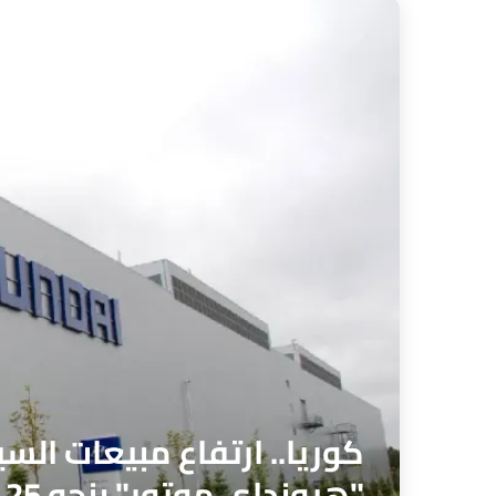
كوريا.. ارتفاع مبيعات الس
"هيونداي موتور" بنحو 25 بالمائة في النصف الأول من السنة