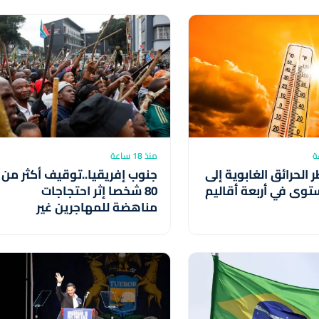
العربية يبحثان المستجدات
الإقليمية
منذ 18 ساعة
 الحرائق الغابوية إلى
جنوب إفريقيا..توقيف أكثر من
توى في أربعة أقاليم
80 شخصا إثر احتجاجات
مناهضة للمهاجرين غير
النظاميين في إقليم كوازولو-
ناتال