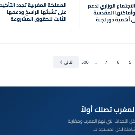
المملكة المغربية تجدد التأكيد
الاجتماع الوزاري لدعم
على تشبثها الراسخ ودعمها
أماكنها المقدسة
الثابت للحقوق المشروعة
 أهمية دور لجنة
للشعب الفلسطيني الشقيق
يادة جلالة الملك
(السيد وهبي)
هود اللجنة ووكالة
 القدس الشريف
5
6
7
...
500
التالي
بعة مباشرة لكل الأحداث التي تهمّ المغرب ومغاربة
شاملة لكل المستجدات.