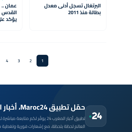
البرتغال تسجل أدنى معدل
عمان .. 
بطالة منذ 2011
القدس و
يؤكد على
القدس بق
ويدعم ج
بيت مال
4
3
2
1
حمّل تطبيق Maroc24، أخبار المغرب تصلك أولاً
تطبيق أخبار المغرب 24 يوفّر لكم متا
العالم لحظة بلحظة، مع إشعارات فورية وتغطية 