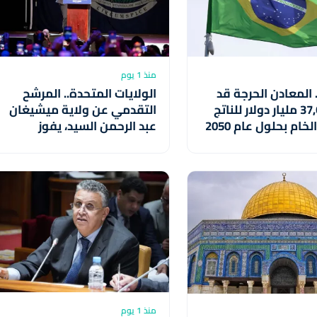
منذ 1 يوم
. المعادن الحرجة قد
الولايات المتحدة.. المرشح
تضيف 37,6 مليار دولار للناتج
التقدمي عن ولاية ميشيغان
الداخلي الخام بحلول عام 2050
عبد الرحمن السيد، يفوز
بالانتخابات التمهيدية للحزب
الديمقراطي لعضوية مجلس
الشيوخ
منذ 1 يوم