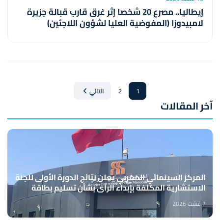
إيطاليا.. مصرع 20 شخصا إثر غرق قارب قبالة جزيرة
لامبيدوزا (المفوضية العليا لشؤون اللاجئين)
1
2
التالي
آخر المقالات
المركز السينمائي المغربي يعلن نتائج الدورة الأولى للجنة
الاستشارية المكلفة بإبداء الرأي بشأن تسليم بطاقة
المهني السينمائي
7 غشت 2026