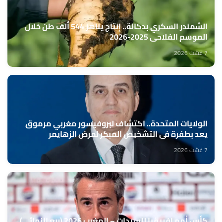
الشمندر السكري بدكالة.. إنتاج يناهز 544 ألف طن خلال
الموسم الفلاحي 2025-2026
7 غشت 2026
الولايات المتحدة.. اكتشاف لبروفيسور مغربي مرموق
يعد بطفرة في التشخيص المبكر لمرض الزهايمر
7 غشت 2026
كأس أمم إفريقيا للسيدات – المغرب 2026 (ربع النهائي)..