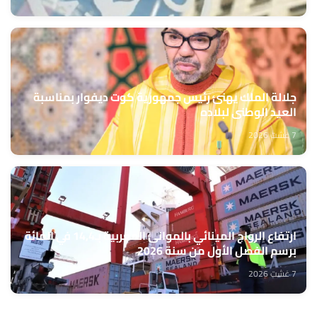
جلالة الملك يهنئ رئيس جمهورية كوت ديفوار بمناسبة
العيد الوطني لبلاده
7 غشت 2026
ارتفاع الرواج المينائي بالموانئ المغربية بـ14,4 في المائة
برسم الفصل الأول من سنة 2026
7 غشت 2026