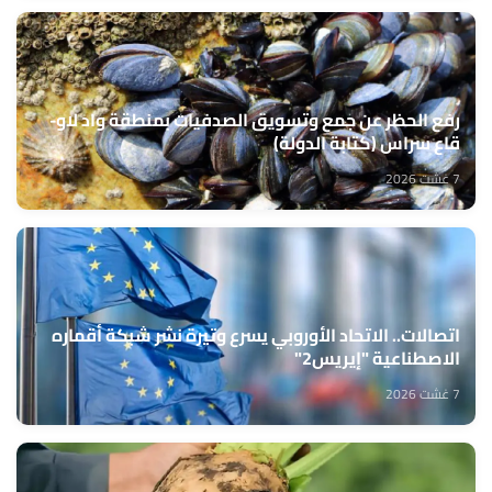
رفع الحظر عن جمع وتسويق الصدفيات بمنطقة واد لاو-
قاع سراس (كتابة الدولة)
7 غشت 2026
اتصالات.. الاتحاد الأوروبي يسرع وتيرة نشر شبكة أقماره
الاصطناعية "إيريس2"
7 غشت 2026