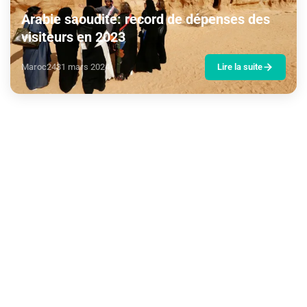
Arabie saoudite: record de dépenses des
visiteurs en 2023
Maroc24
31 mars 2024
Lire la suite