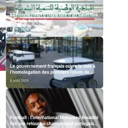
Khémisset/INDH: Ouverture d'un salon des
produits du terroir
8 août 2026
Le gouvernement français ouvre la voie à
l’homologation des premiers robots de
livraison autonome
8 août 2026
Football : l’international Mohamed Bouldini
fait son retour au championnat portugais