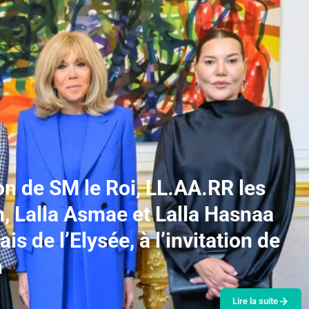
on de SM le Roi, LL.AA.RR les
, Lalla Asmae et Lalla Hasnaa
is de l’Elysée, à l’invitation de
n
Lire la suite