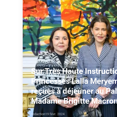
Sur Très Haute Instructi
Princesses Lalla Meryem
reçues à déjeuner au Pala
Madame Brigitte Macro
redaction
19 févr. 2024