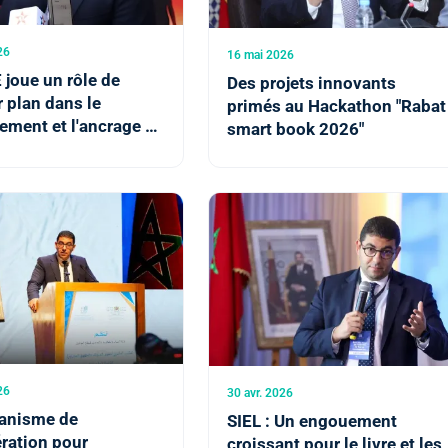
26
16 mai 2026
joue un rôle de
Des projets innovants
 plan dans le
primés au Hackathon "Rabat
ement et l'ancrage du
smart book 2026"
 de l'industrie des
déos (M. Bensaid)
26
30 avr. 2026
anisme de
SIEL : Un engouement
ration pour
croissant pour le livre et les