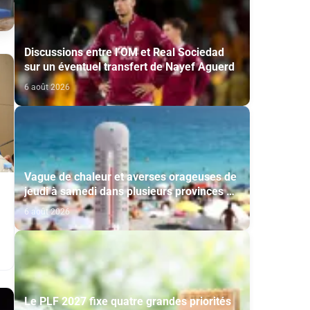
Discussions entre l’OM et Real Sociedad
sur un éventuel transfert de Nayef Aguerd
6 août 2026
Vague de chaleur et averses orageuses de
jeudi à samedi dans plusieurs provinces du
Royaume (Bulletin d'alerte)
6 août 2026
s
Le PLF 2027 fixe quatre grandes priorités