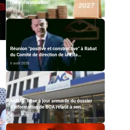
(note d'orientation)
6 août 2026
Réunion "positive et constructive" à Rabat
du Comité de direction de la Fifa
(communiqué)
6 août 2026
AMMC: Mise à jour annuelle du dossier
d'information de BOA relatif à son
programme d'émission de certificats de
6 août 2026
dépôt