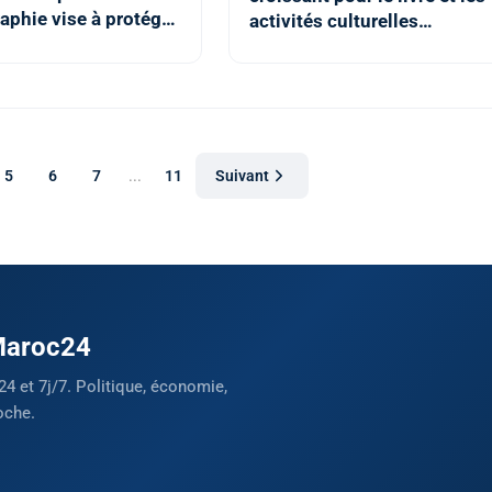
aphie vise à protéger
activités culturelles
res des auteurs et
parallèles (M. Bensaid)
teurs (M. Bensaid)
5
6
7
...
11
Suivant
 Maroc24
24 et 7j/7. Politique, économie,
oche.