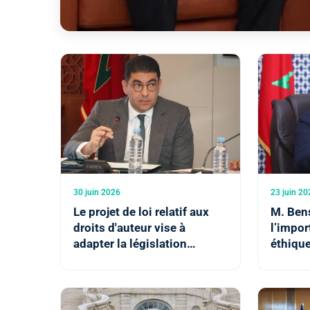
30 juin 2026
23 juin 20
Le projet de loi relatif aux
M. Ben
droits d'auteur vise à
l’impor
adapter la législation
éthiqu
nationale aux évolutions du
encadr
numérique (M. Bensaid)
de l’IA