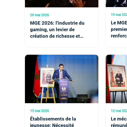
19 mai 20
20 mai 2026
Le MGE 
MGE 2026: l'industrie du
premier
gaming, un levier de
renforc
création de richesse et
concept
d'emplois (M. Bensaid)
jeux vi
15 mai 2026
12 mai 20
Établissements de la
Le méc
jeunesse: Nécessité
rémuné