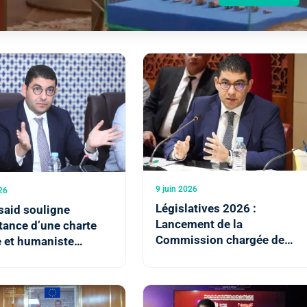
9 juin 2026
26
Législatives 2026 :
said souligne
Lancement de la
tance d’une charte
Commission chargée de
e et humaniste
superviser l’accès des parti
ant le développement
aux médias audiovisuels
publics