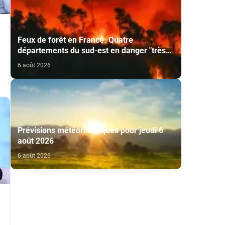
Feux de forêt en France: Quatre
départements du sud-est en danger "très
élevé"
6 août 2026
Prévisions météorologiques pour jeudi 6
août 2026
6 août 2026