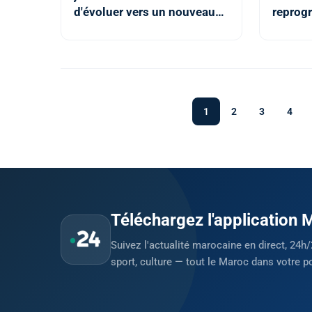
d'évoluer vers un nouveau
reprogr
modèle plus efficient et plus
les œuv
innovant (M. Bensaid)
des édi
1
2
3
4
Téléchargez l'application
Suivez l'actualité marocaine en direct, 24h/
sport, culture — tout le Maroc dans votre p