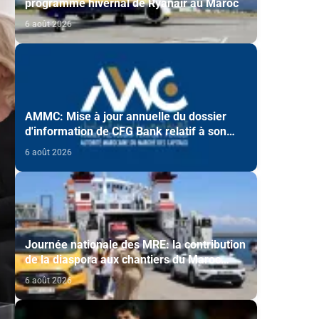
programme hivernal de Ryanair au Maroc
6 août 2026
AMMC: Mise à jour annuelle du dossier
d'information de CFG Bank relatif à son
programme d'émission de certificats de
6 août 2026
dépôt
Journée nationale des MRE: la contribution
de la diaspora aux chantiers du Maroc
2030 mise en avant
6 août 2026