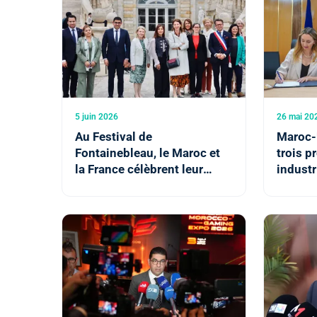
5 juin 2026
26 mai 20
Au Festival de
Maroc-
Fontainebleau, le Maroc et
trois p
la France célèbrent leur
industr
amitié, ancrée dans
créativ
l'histoire et tournée vers
l'avenir (ministres)