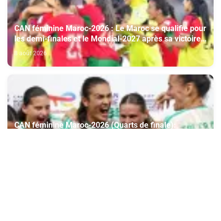
CAN féminine Maroc-2026 : Le Maroc se qualifie pour
les demi-finales et le Mondial-2027 après sa victoire
face à l’Afrique du Sud (2-1)
8 août 2026
CAN féminine Maroc-2026 (Quarts de finale):
l’Algérie se qualifie pour les demi-finales en battant la
Côte d’Ivoire (2-1)
8 août 2026