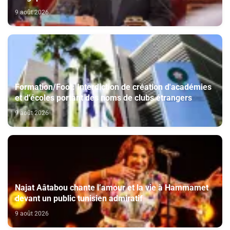
pays
9 août 2026
Formation/Foot: Interdiction de création d'académies
et d'écoles portant des noms de clubs étrangers
9 août 2026
Najat Aâtabou chante l’amour et la vie à Hammamet
devant un public tunisien admiratif
9 août 2026