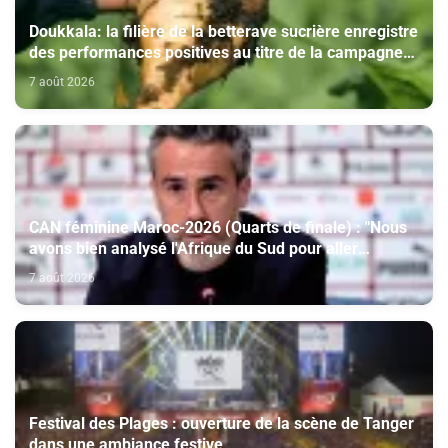
Doukkala: la filière de la betterave sucrière enregistre
des performances positives au titre de la campagne
agricole 2025-2026
7 août 2026
CAN féminine Maroc-2026 (Quarts de finale) : "Nous
avons bien analysé l'Afrique du Sud pour aller
chercher la victoire" (Jorge Vilda)
7 août 2026
Festival des Plages : ouverture de la scène de Tanger
dans une ambiance festive