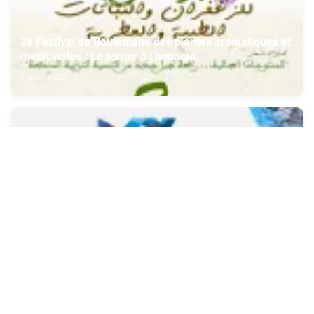
2è Festival de Boulemane des plantes aromatiques et
médicinales : Le terroir à l’honneur
7 août 2026
Jeux Méditerranées Tarente 2026: 120 athlètes
représentent le Maroc à la 20e édition
7 août 2026