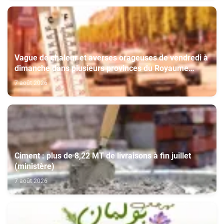
Vague de chaleur et averses orageuses de vendredi à
dimanche dans plusieurs provinces du Royaume
(Bulletin d'alerte)
7 août 2026
Ciment : plus de 8,22 MT de livraisons à fin juillet
(ministère)
7 août 2026