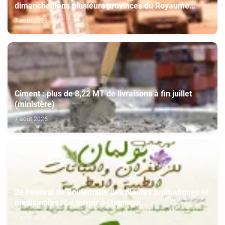
dimanche dans plusieurs provinces du Royaume
(Bulletin d'alerte)
7 août 2026
Ciment : plus de 8,22 MT de livraisons à fin juillet
(ministère)
7 août 2026
2è Festival de Boulemane des plantes aromatiques et
médicinales : Le terroir à l’honneur
7 août 2026