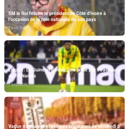
SM le Roi félicite le président de Côte d'Ivoire à
l’occasion de la fête nationale de son pays
7 août 2026
Ligue 1: Le Guinéen Saïdou Sow prêté par Strasbourg
au FC Nantes
7 août 2026
Vague de chaleur et averses orageuses de vendredi à