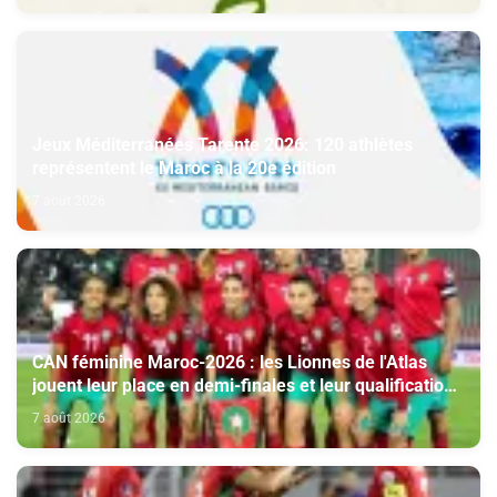
Jeux Méditerranées Tarente 2026: 120 athlètes
représentent le Maroc à la 20e édition
7 août 2026
CAN féminine Maroc-2026 : les Lionnes de l'Atlas
jouent leur place en demi-finales et leur qualification
au Mondial-2027
7 août 2026