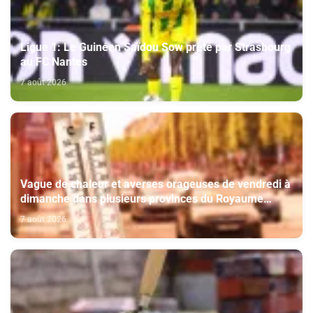
Ligue 1: Le Guinéen Saïdou Sow prêté par Strasbourg
au FC Nantes
7 août 2026
Vague de chaleur et averses orageuses de vendredi à
dimanche dans plusieurs provinces du Royaume
(Bulletin d'alerte)
7 août 2026