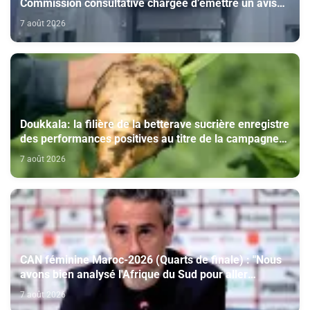
Commission consultative chargée d’émettre un avis
sur la délivrance de la carte du professionnel du
7 août 2026
cinéma (CCM)
Doukkala: la filière de la betterave sucrière enregistre
des performances positives au titre de la campagne
agricole 2025-2026
7 août 2026
CAN féminine Maroc-2026 (Quarts de finale) : "Nous
avons bien analysé l'Afrique du Sud pour aller
chercher la victoire" (Jorge Vilda)
7 août 2026