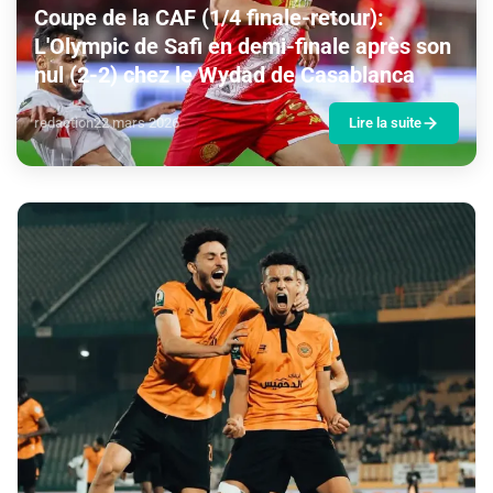
Coupe de la CAF (1/4 finale-retour):
L'Olympic de Safi en demi-finale après son
nul (2-2) chez le Wydad de Casablanca
redaction
22 mars 2026
Lire la suite