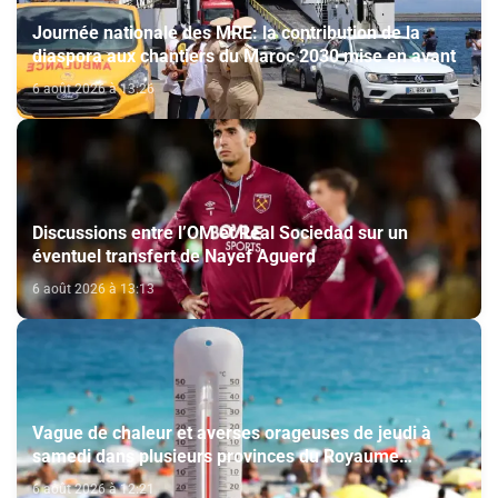
Journée nationale des MRE: la contribution de la
diaspora aux chantiers du Maroc 2030 mise en avant
6 août 2026 à 13:26
Discussions entre l’OM et Real Sociedad sur un
éventuel transfert de Nayef Aguerd
6 août 2026 à 13:13
Vague de chaleur et averses orageuses de jeudi à
samedi dans plusieurs provinces du Royaume
(Bulletin d'alerte)
6 août 2026 à 12:21