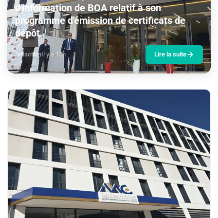
d'information de BOA relatif à son
programme d'émission de certificats de
dépôt
redaction
Il y a 15h
Lire la suite