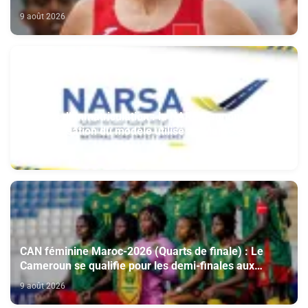
9 août 2026
Plaques d’immatriculation : la NARSA annonce
l’harmonisation du modèle utilisé au Maroc et à
l’étranger
9 août 2026
CAN féminine Maroc-2026 (Quarts de finale) : Le
Cameroun se qualifie pour les demi-finales aux
dépens du Nigeria (1-0)
9 août 2026