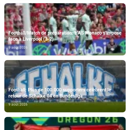
Football/Match de préparation: L'AS Monaco s'impose
face à Liverpool (3-2)
9 août 2026
Football: Plus de 100.000 supporters célèbrent le
retour de Schalke 04 en Bundesliga
9 août 2026