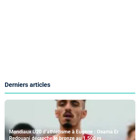
Derniers articles
Mondiaux U20 d’athlétisme à Eugene : Osama Er
Redouani décroche le bronze au 1.500 m