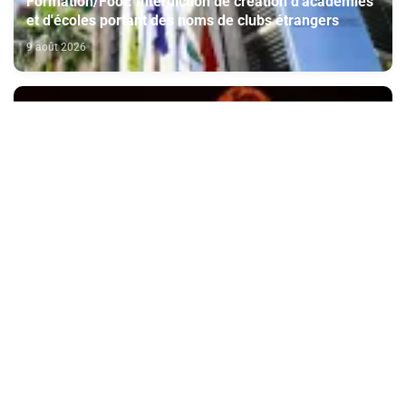
Formation/Foot: Interdiction de création d'académies
et d'écoles portant des noms de clubs étrangers
9 août 2026
Najat Aâtabou chante l’amour et la vie à Hammamet
devant un public tunisien admiratif
9 août 2026
Le Maroc dispose d’atouts pour devenir un leader
africain des data centers et de l’intelligence artificielle
(The conversation)
9 août 2026