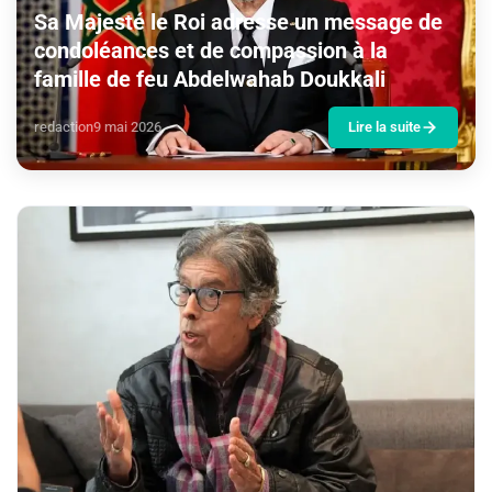
Sa Majesté le Roi adresse un message de
condoléances et de compassion à la
famille de feu Abdelwahab Doukkali
redaction
9 mai 2026
Lire la suite