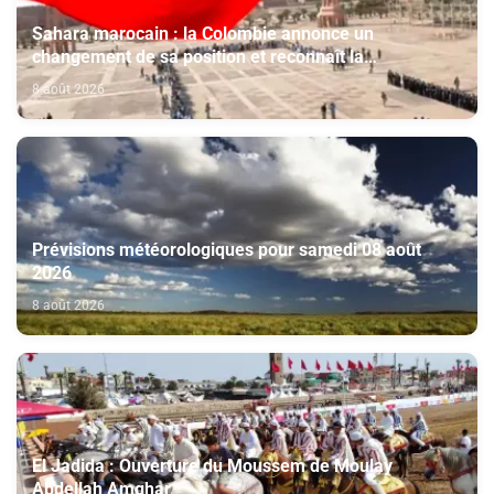
Sahara marocain : la Colombie annonce un
changement de sa position et reconnaît la
souveraineté du Maroc sur son Sahara
8 août 2026
Prévisions météorologiques pour samedi 08 août
2026
8 août 2026
El Jadida : Ouverture du Moussem de Moulay
Abdellah Amghar