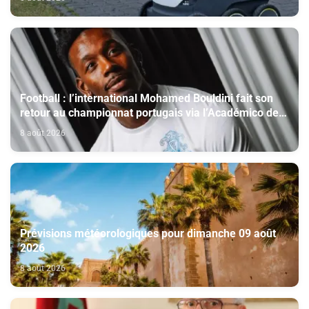
Football : l’international Mohamed Bouldini fait son
retour au championnat portugais via l’Académico de
Viseu
8 août 2026
Prévisions météorologiques pour dimanche 09 août
2026
8 août 2026