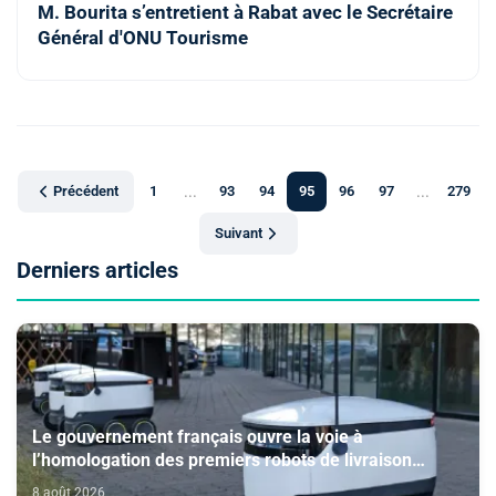
M. Bourita s’entretient à Rabat avec le Secrétaire
Général d'ONU Tourisme
Précédent
1
...
93
94
95
96
97
...
279
Suivant
Derniers articles
Le gouvernement français ouvre la voie à
l’homologation des premiers robots de livraison
autonome
8 août 2026