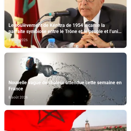
Le soulèvement de Kénitra de 1954 incarne la
parfaite symbiose entre le Trône et le peuple et l’unité
de volonté et de destin (M. El Ktiri)
8 août 2026
Nouvelle vague de chaleur attendue cette semaine en
France
8 août 2026