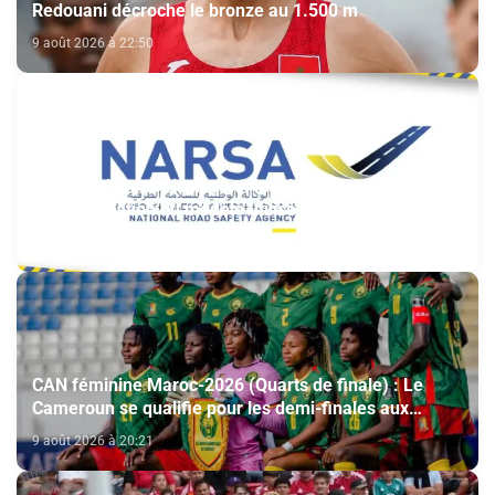
Redouani décroche le bronze au 1.500 m
9 août 2026 à 22:50
Plaques d’immatriculation : la NARSA annonce
l’harmonisation du modèle utilisé au Maroc et à
l’étranger
9 août 2026 à 21:17
CAN féminine Maroc-2026 (Quarts de finale) : Le
Cameroun se qualifie pour les demi-finales aux
dépens du Nigeria (1-0)
9 août 2026 à 20:21