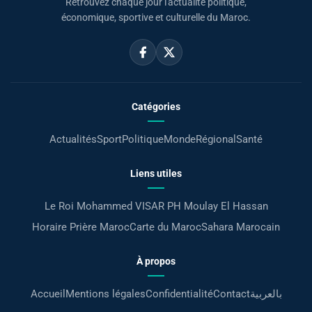
Retrouvez chaque jour l'actualité politique,
économique, sportive et culturelle du Maroc.
Catégories
Actualités
Sport
Politique
Monde
Régional
Santé
Liens utiles
Le Roi Mohammed VI
SAR PH Moulay El Hassan
Horaire Prière Maroc
Carte du Maroc
Sahara Marocain
À propos
Accueil
Mentions légales
Confidentialité
Contact
بالعربية