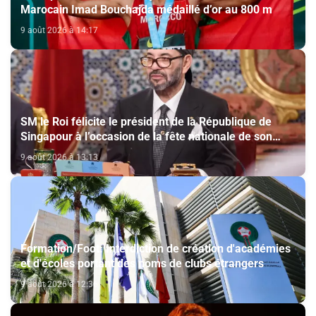
Marocain Imad Bouchajda médaillé d’or au 800 m
9 août 2026 à 14:17
SM le Roi félicite le président de la République de
Singapour à l’occasion de la fête nationale de son
pays
9 août 2026 à 13:13
Formation/Foot: Interdiction de création d'académies
et d'écoles portant des noms de clubs étrangers
9 août 2026 à 12:36