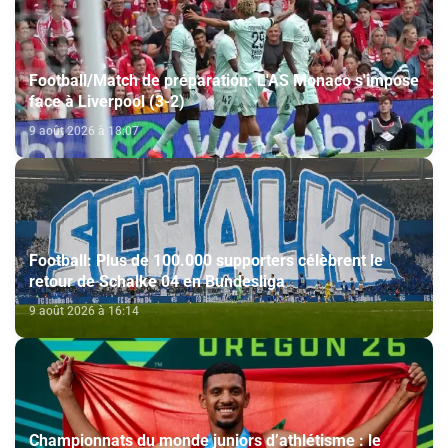
Football/Match de préparation: L'AS Monaco s'impose
face à Liverpool (3-2)
9 août 2026 à 18:07
Football: Plus de 100.000 supporters célèbrent le
retour de Schalke 04 en Bundesliga
9 août 2026 à 16:14
Championnats du monde juniors d’athlétisme : le