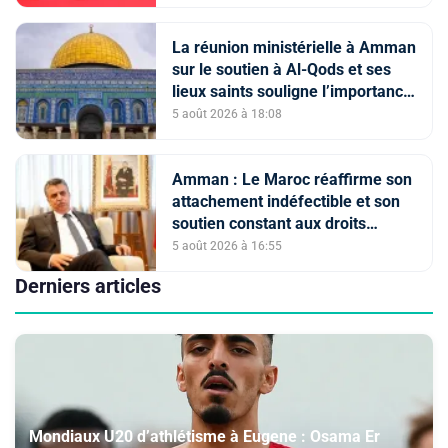
La réunion ministérielle à Amman
sur le soutien à Al-Qods et ses
lieux saints souligne l’importance
du rôle du Comité Al Qods
5 août 2026 à 18:08
présidé par SM le Roi
Amman : Le Maroc réaffirme son
attachement indéfectible et son
soutien constant aux droits
légitimes du peuple palestinien
5 août 2026 à 16:55
Derniers articles
Mondiaux U20 d’athlétisme à Eugene : Osama Er