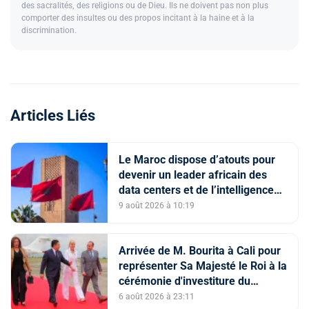
des sacralités, des religions ou de Dieu. Ils ne doivent pas non plus
comporter des insultes ou des propos incitant à la haine et à la
discrimination.
Articles Liés
Le Maroc dispose d’atouts pour
devenir un leader africain des
data centers et de l’intelligence
artificielle (The conversation)
9 août 2026 à 10:19
Arrivée de M. Bourita à Cali pour
représenter Sa Majesté le Roi à la
cérémonie d'investiture du
nouveau président colombien
6 août 2026 à 23:11