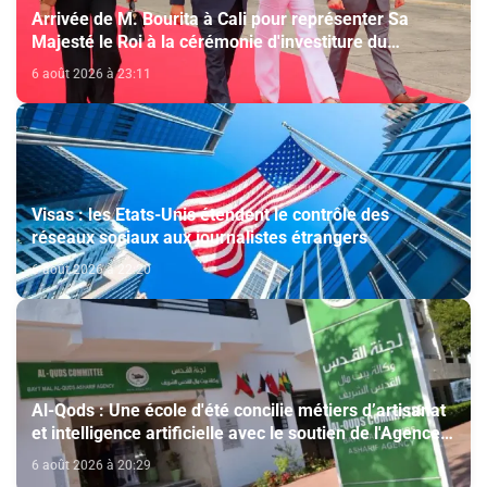
Arrivée de M. Bourita à Cali pour représenter Sa
Majesté le Roi à la cérémonie d'investiture du
nouveau président colombien
6 août 2026 à 23:11
Visas : les Etats-Unis étendent le contrôle des
réseaux sociaux aux journalistes étrangers
6 août 2026 à 22:20
Al-Qods : Une école d'été concilie métiers d’artisanat
et intelligence artificielle avec le soutien de l'Agence
Bayt Mal Al-Qods Acharif
6 août 2026 à 20:29