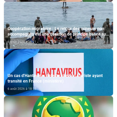
Coopération migratoire : Le retour des mineurs non
accompagnés est une question de principe basée sur
les Hautes Instructions Royales (source diplomatique)
6 août 2026 à 19:21
Un cas d'Hantavirus détecté chez un touriste ayant
transité en France (ministère)
6 août 2026 à 18:15