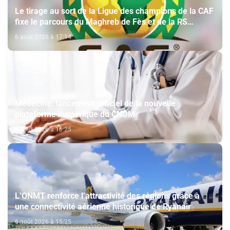
Le tirage au sort de la Ligue des champions de la CAF
fixe le parcours du Maghreb de Fès et de la RS
Berkane
6 août 2026 à 17:14
Médecine: lancement officiel de la nouvelle
plateforme numérique du CNOM
6 août 2026 à 16:25
L’ONMT renforce l’attractivité des régions grâce à
une connectivité aérienne historique de Ryanair
6 août 2026 à 15:25