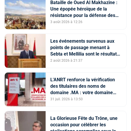
Bataille de Oued Al Makhazine :
Une épopée héroïque de la
résistance pour la défense des
constantes nationales
3 août 2026 à 12:26
Les événements survenus aux
points de passage menant à
Sebta et Mellilia sont le résultat
de facteurs intriqués, dont
2 août 2026 à 21:37
l'instrumentalisation
tendancieuse de l'espace
numérique et la diffusion
L'ANRT renforce la vérification
d'informations trompeuses
des titulaires des noms de
(Porte-parole du ministère de
domaine .MA : votre domaine
l'Intérieur)
est-il en ServerHold ?
31 juil. 2026 à 13:50
La Glorieuse Fête du Trône, une
occasion pour célébrer les