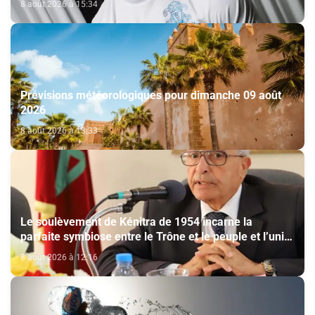
8 août 2026 à 15:34
Prévisions météorologiques pour dimanche 09 août
2026
8 août 2026 à 13:33
Le soulèvement de Kénitra de 1954 incarne la
parfaite symbiose entre le Trône et le peuple et l’unité
de volonté et de destin (M. El Ktiri)
8 août 2026 à 12:16