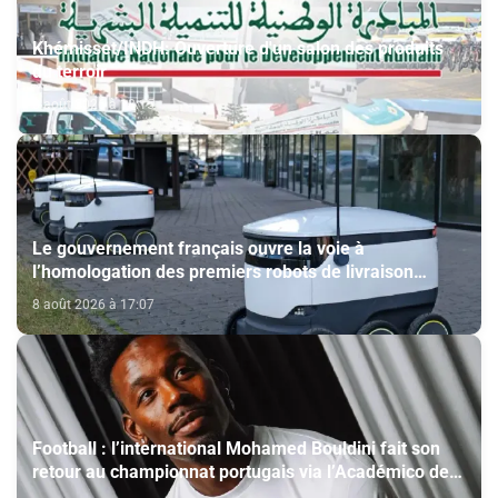
Khémisset/INDH: Ouverture d'un salon des produits
du terroir
8 août 2026 à 18:15
Le gouvernement français ouvre la voie à
l’homologation des premiers robots de livraison
autonome
8 août 2026 à 17:07
Football : l’international Mohamed Bouldini fait son
retour au championnat portugais via l’Académico de
Viseu