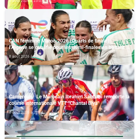
8 août 2026 à 23:05
CAN féminine Maroc-2026 (Quarts de finale):
l’Algérie se qualifie pour les demi-finales en battant la
Côte d’Ivoire (2-1)
8 août 2026 à 21:18
Cameroun : Le Marocain Ibrahim Sabbahi remporte la
course internationale VTT "Chantal Biya"
8 août 2026 à 20:44