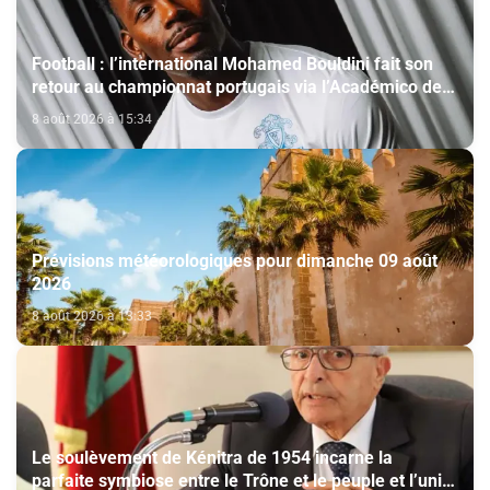
Football : l’international Mohamed Bouldini fait son
retour au championnat portugais via l’Académico de
Viseu
8 août 2026 à 15:34
Prévisions météorologiques pour dimanche 09 août
2026
8 août 2026 à 13:33
Le soulèvement de Kénitra de 1954 incarne la
parfaite symbiose entre le Trône et le peuple et l’unité