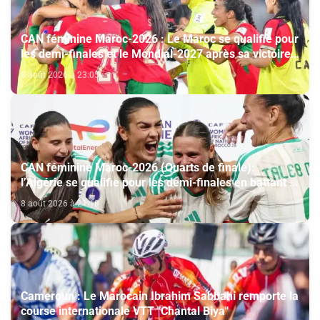
CAN féminine Maroc-2026 : Le Maroc se qualifie pour
les demi-finales et le Mondial-2027 après sa victoire
face à l’Afrique du Sud (2-1)
8 août 2026 à 23:05
CAN féminine Maroc-2026 (Quarts de finale):
l’Algérie se qualifie pour les demi-finales en battant la
Côte d’Ivoire (2-1)
8 août 2026 à 21:18
Cameroun : Le Marocain Ibrahim Sabbahi remporte la
course internationale VTT "Chantal Biya"