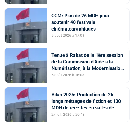
carte du professionnel du cinéma
(CCM)
CCM: Plus de 26 MDH pour
soutenir 40 festivals
cinématographiques
5 août 2026 à 17:08
Tenue à Rabat de la 1ère session
de la Commission d'Aide à la
Numérisation, à la Modernisation
et à la Création des Salles de
5 août 2026 à 16:08
Cinéma au titre de l'année 2026
Bilan 2025: Production de 26
longs métrages de fiction et 130
MDH de recettes en salles de
cinéma (CCM)
27 juil. 2026 à 20:43