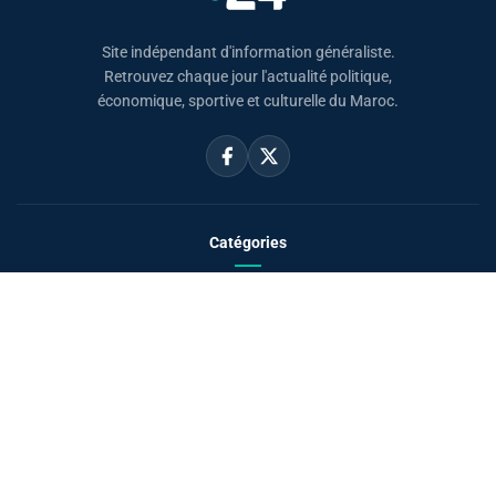
Site indépendant d'information généraliste.
Retrouvez chaque jour l'actualité politique,
économique, sportive et culturelle du Maroc.
Catégories
Actualités
Sport
Politique
Monde
Régional
Santé
Liens utiles
Le Roi Mohammed VI
SAR PH Moulay El Hassan
Horaire Prière Maroc
Carte du Maroc
Sahara Marocain
À propos