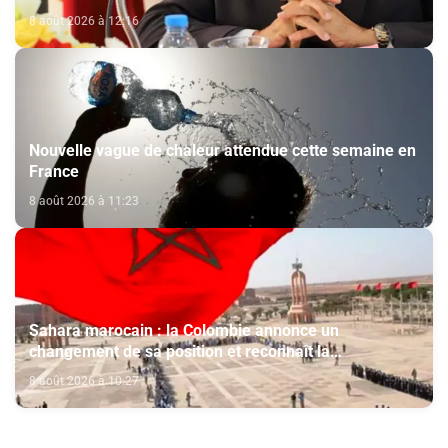
de volonté et de destin (M. El Ktiri)
8 août 2026 à 12:16
Nouvelle vague de chaleur attendue cette semaine en
France
8 août 2026 à 11:23
Sahara marocain : la Colombie annonce un
changement de sa position et reconnaît la
souveraineté du Maroc sur son Sahara
8 août 2026 à 10:27