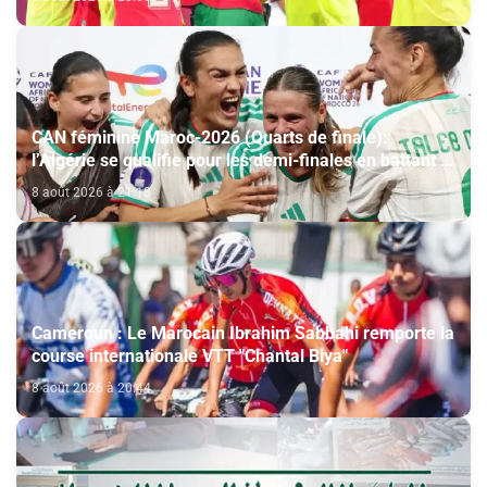
CAN féminine Maroc-2026 (Quarts de finale):
l’Algérie se qualifie pour les demi-finales en battant la
Côte d’Ivoire (2-1)
8 août 2026 à 21:18
Cameroun : Le Marocain Ibrahim Sabbahi remporte la
course internationale VTT "Chantal Biya"
8 août 2026 à 20:44