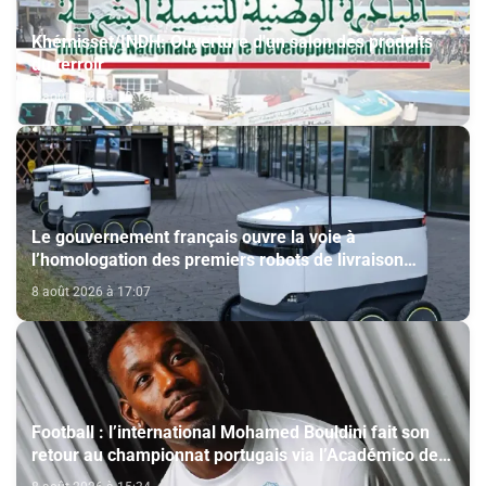
Khémisset/INDH: Ouverture d'un salon des produits
du terroir
8 août 2026 à 18:15
Le gouvernement français ouvre la voie à
l’homologation des premiers robots de livraison
autonome
8 août 2026 à 17:07
Football : l’international Mohamed Bouldini fait son
retour au championnat portugais via l’Académico de
Viseu