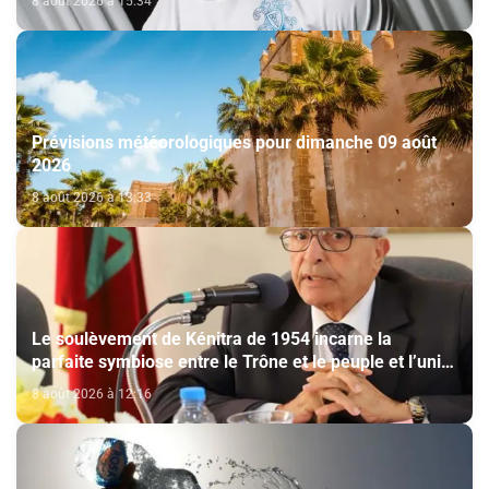
8 août 2026 à 15:34
Prévisions météorologiques pour dimanche 09 août
2026
8 août 2026 à 13:33
Le soulèvement de Kénitra de 1954 incarne la
parfaite symbiose entre le Trône et le peuple et l’unité
de volonté et de destin (M. El Ktiri)
8 août 2026 à 12:16