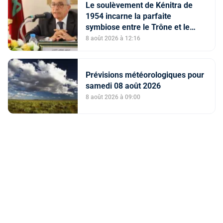
Le soulèvement de Kénitra de
1954 incarne la parfaite
symbiose entre le Trône et le
peuple et l’unité de volonté et de
8 août 2026 à 12:16
destin (M. El Ktiri)
Prévisions météorologiques pour
samedi 08 août 2026
8 août 2026 à 09:00