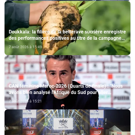
Doukkala: la filière de la betterave sucrière enregistre
des performances positives au titre de la campagne
agricole 2025-2026
7 août 2026 à 15:49
CAN féminine Maroc-2026 (Quarts de finale) : "Nous
avons bien analysé l'Afrique du Sud pour aller
chercher la victoire" (Jorge Vilda)
7 août 2026 à 15:21