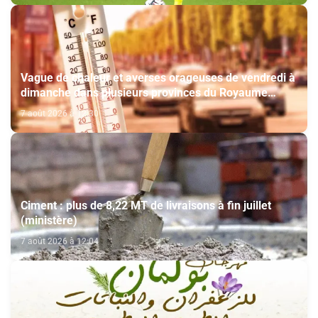
Vague de chaleur et averses orageuses de vendredi à
dimanche dans plusieurs provinces du Royaume
(Bulletin d'alerte)
7 août 2026 à 12:30
Ciment : plus de 8,22 MT de livraisons à fin juillet
(ministère)
7 août 2026 à 12:04