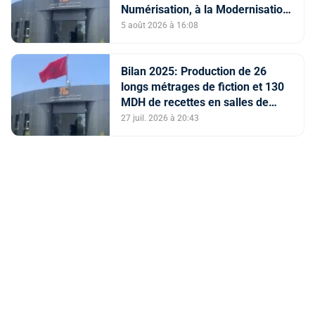
Numérisation, à la Modernisation
et à la Création des Salles de
5 août 2026 à 16:08
Cinéma au titre de l'année 2026
Bilan 2025: Production de 26
longs métrages de fiction et 130
MDH de recettes en salles de
cinéma (CCM)
27 juil. 2026 à 20:43