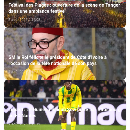
Festival des Plages : ouverture de la scène de Tanger
dans une ambiance festive
7 août 2026 à 14:08
SM le Roi félicite le président de Côte d'Ivoire à
l’occasion de la fête nationale de son pays
7 août 2026 à 13:32
Ligue 1: Le Guinéen Saïdou Sow prêté par Strasbourg
au FC Nantes
7 août 2026 à 13:12