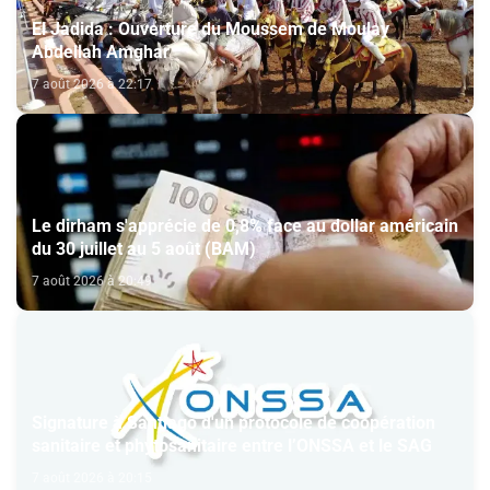
El Jadida : Ouverture du Moussem de Moulay
Abdellah Amghar
7 août 2026 à 22:17
Le dirham s'apprécie de 0,8% face au dollar américain
du 30 juillet au 5 août (BAM)
7 août 2026 à 20:49
Signature à Santiago d'un protocole de coopération
sanitaire et phytosanitaire entre l’ONSSA et le SAG
7 août 2026 à 20:15