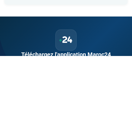
Téléchargez l'application Maroc24
Suivez l'actualité marocaine en direct, 24h/24 et 7j/7.
Politique, économie, sport, culture — tout le Maroc dans votre
poche.
Télécharger sur
App Store
Disponible sur
Google Play