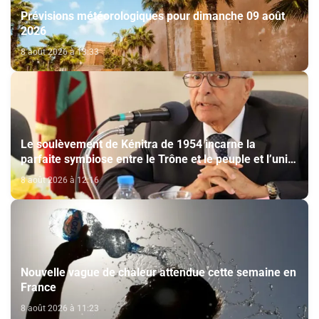
Prévisions météorologiques pour dimanche 09 août
2026
8 août 2026 à 13:33
Le soulèvement de Kénitra de 1954 incarne la
parfaite symbiose entre le Trône et le peuple et l’unité
de volonté et de destin (M. El Ktiri)
8 août 2026 à 12:16
Nouvelle vague de chaleur attendue cette semaine en
France
8 août 2026 à 11:23