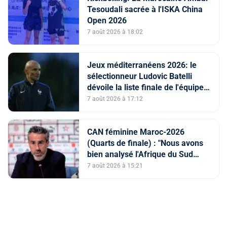
Tesoudali sacrée à l'ISKA China
Open 2026
7 août 2026 à 18:02
Jeux méditerranéens 2026: le
sélectionneur Ludovic Batelli
dévoile la liste finale de l'équipe
nationale U20
7 août 2026 à 17:12
CAN féminine Maroc-2026
(Quarts de finale) : "Nous avons
bien analysé l'Afrique du Sud
pour aller chercher la victoire"
7 août 2026 à 15:21
(Jorge Vilda)