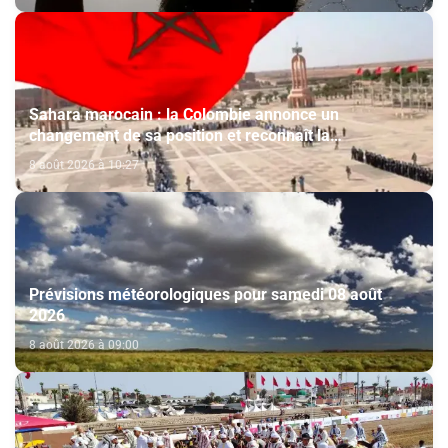
Sahara marocain : la Colombie annonce un
changement de sa position et reconnaît la
souveraineté du Maroc sur son Sahara
8 août 2026 à 10:27
Prévisions météorologiques pour samedi 08 août
2026
8 août 2026 à 09:00