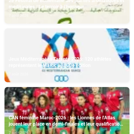
2è Festival de Boulemane des plantes aromatiques et
médicinales : Le terroir à l’honneur
7 août 2026
Jeux Méditerranées Tarente 2026: 120 athlètes
représentent le Maroc à la 20e édition
7 août 2026
CAN féminine Maroc-2026 : les Lionnes de l'Atlas
jouent leur place en demi-finales et leur qualification
au Mondial-2027
7 août 2026