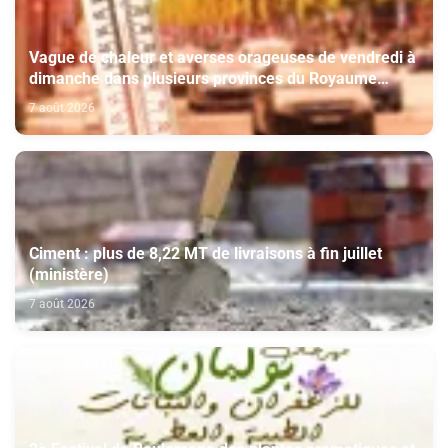
Vague de chaleur et averses orageuses de vendredi à
dimanche dans plusieurs provinces du Royaume
(Bulletin d'alerte)
7 août 2026
Ciment : plus de 8,22 MT de livraisons à fin juillet
(ministère)
7 août 2026