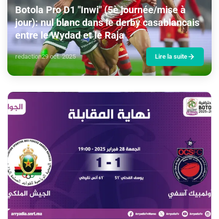
Botola Pro D1 "Inwi" (5è journée/mise à
jour): nul blanc dans le derby casablancais
entre le Wydad et le Raja
redaction
29 oct. 2025
Lire la suite