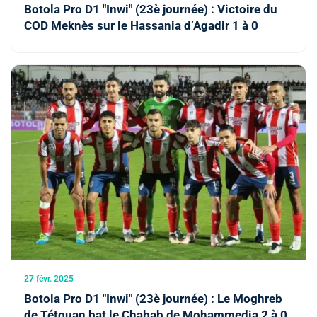
Botola Pro D1 "Inwi" (23è journée) : Victoire du
COD Meknès sur le Hassania d’Agadir 1 à 0
27 févr. 2025
Botola Pro D1 "Inwi" (23è journée) : Le Moghreb
de Tétouan bat le Chabab de Mohammedia 2 à 0