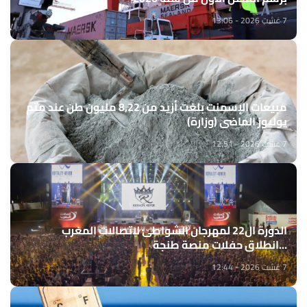
7 غشت 2026 - 13:06
مبيعات الإسمنت بلغت أزيد من 8,22 مليون طن عند متم
يوليوز الماضي (وزارة)
7 غشت 2026 - 12:51
الدورة ال22 لمهرجان الشواطئ لاتصالات المغرب
...انطلاق حفلات منصة طنجة
7 غشت 2026 - 12:44