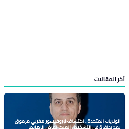
آخر المقالات
الولايات المتحدة.. اكتشاف لبروفيسور مغربي مرموق
يعد بطفرة في التشخيص المبكر لمرض الزهايمر