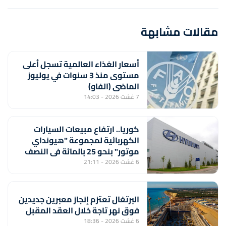
مقالات مشابهة
أسعار الغذاء العالمية تسجل أعلى
مستوى منذ 3 سنوات في يوليوز
الماضي (الفاو)
7 غشت 2026 - 14:03
كوريا.. ارتفاع مبيعات السيارات
الكهربائية لمجموعة "هيونداي
موتور" بنحو 25 بالمائة في النصف
الأول من السنة
6 غشت 2026 - 21:11
البرتغال تعتزم إنجاز معبرين جديدين
فوق نهر تاجة خلال العقد المقبل
6 غشت 2026 - 18:36