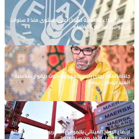
أسعار الغذاء العالمية تسجل أعلى مستوى منذ 3 سنوات
في يوليوز الماضي (الفاو)
7 غشت 2026 - 14:03
جلالة الملك يهنئ رئيس جمهورية كوت ديفوار بمناسبة
العيد الوطني لبلاده
7 غشت 2026 - 13:27
ارتفاع الرواج المينائي بالموانئ المغربية بـ14,4 في المائة
برسم الفصل الأول من سنة 2026