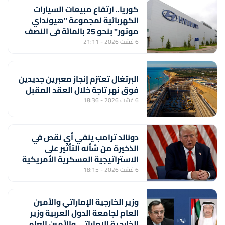
كوريا.. ارتفاع مبيعات السيارات
الكهربائية لمجموعة "هيونداي
موتور" بنحو 25 بالمائة في النصف
الأول من السنة
6 غشت 2026 - 21:11
البرتغال تعتزم إنجاز معبرين جديدين
فوق نهر تاجة خلال العقد المقبل
6 غشت 2026 - 18:36
دونالد ترامب ينفي أي نقص في
الذخيرة من شأنه التأثير على
الاستراتيجية العسكرية الأمريكية
6 غشت 2026 - 18:15
وزير الخارجية الإماراتي والأمين
العام لجامعة الدول العربية وزير
الخارجية الإماراتي والأمين العام