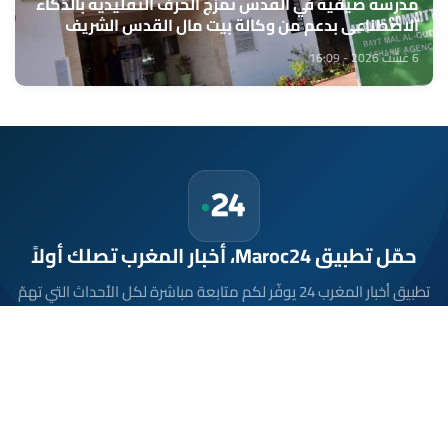
مدرسة صيفية في القدس تمزج الحرف التقليدية بالذكاء
الاصطناعي بدعم من وكالة بيت مال القدس الشريف
6 غشت 2026 - 16:09
حمّل تطبيق Maroc24، أخبار المغرب تصلك أولاً
تطبيق أخبار المغرب 24 يوفّر لكم متابعة مباشرة لكل الأحداث التي تهمّ
المغرب ومغاربة العالم لحظة بلحظة، مع إشعارات فورية وتغطية
شاملة لكل المستجدات.
تحميل على
App Store
متوفر على