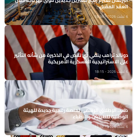
العقد المقبل
6 غشت 2026 - 18:36
دونالد ترامب ينفي أي نقص في الذخيرة من شأنه التأثير
على الاستراتيجية العسكرية الأمريكية
6 غشت 2026 - 18:15
طب.. الإطلاق الرسمي لمنصة رقمية جديدة للهيئة
الوطنية للطبيبات والأطباء
6 غشت 2026 - 17:32