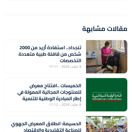
مقالات مشابهة
تنجداد.. استفادة أزيد من 2000
شخص من قافلة طبية متعددة
التخصصات
9 غشت 2026 - 17:11
الخميسات ..افتتاح معرض
للمنتوجات المجالية الممولة في
إطار المبادرة الوطنية للتنمية
البشرية
8 غشت 2026 - 17:12
الحسيمة: انطلاق المعرض الجهوي
للصناعة التقليدية والاقتصاد