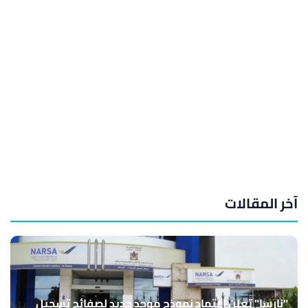
آخر المقالات
"نارسا" تعلن اعتماد نموذج موحد جديد لصفائح تسجيل