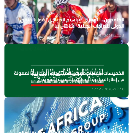
الكاميرون .. المغربي إبراهيم الصباحي يفوز بالسباق
الدولي للدراجات الجبلية "شانتال بيا"
8 غشت 2026 - 18:04
الخميسات ..افتتاح معرض للمنتوجات المجالية الممولة
في إطار المبادرة الوطنية للتنمية البشرية
8 غشت 2026 - 17:12
الناظور.. بنك إفريقيا يحتفي بزبنائه من مغاربة العالم