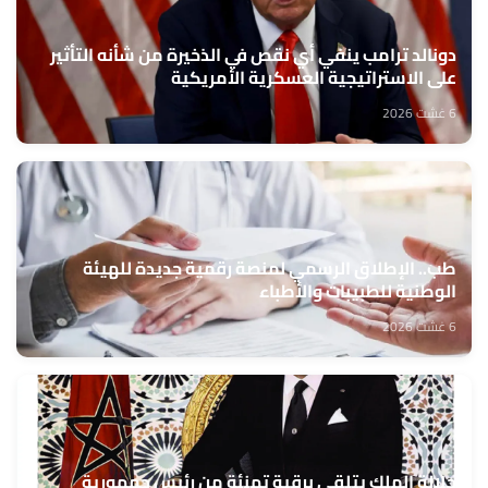
دونالد ترامب ينفي أي نقص في الذخيرة من شأنه التأثير
على الاستراتيجية العسكرية الأمريكية
6 غشت 2026
طب.. الإطلاق الرسمي لمنصة رقمية جديدة للهيئة
الوطنية للطبيبات والأطباء
6 غشت 2026
جلالة الملك يتلقى برقية تهنئة من رئيس جمهورية