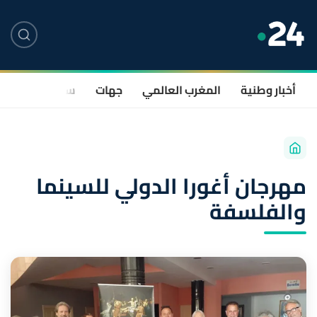
أخبار وطنية
المغرب العالمي
جهات
سياسة
صحة
مهرجان أغورا الدولي للسينما
والفلسفة