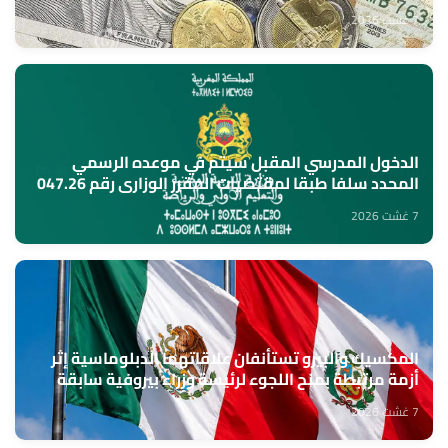
7 غشت 2026
الدخول المدرسي المقبل سیتم في موعده الرسمي
المحدد سلفا طبقا لمقتضیات المقرر الوزاري رقم 047.26
(وزارة التربية الوطنية)
7 غشت 2026
المكسيك والبيرو تستأنفان علاقاتهما الدبلوماسية إثر
أزمة مرتبطة بمنح اللجوء لرئيسة وزراء بيروفية سابقة
7 غشت 2026