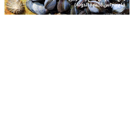
قاع سراس (كتابة الدولة)
7 غشت 2026
حمّل تطبيق Maroc24، أخبار المغرب تصلك أولاً
تطبيق أخبار المغرب 24 يوفّر لكم متابعة مباشرة لكل الأحداث التي تهمّ
المغرب ومغاربة العالم لحظة بلحظة، مع إشعارات فورية وتغطية
شاملة لكل المستجدات.
تحميل على
App Store
متوفر على
Google Play