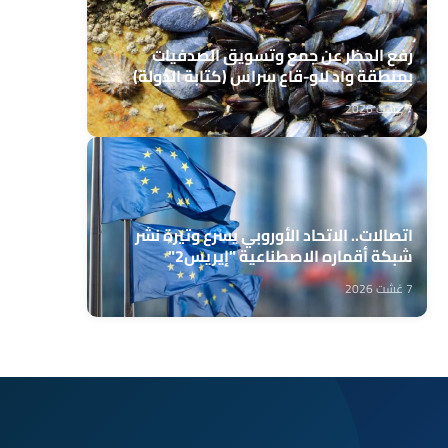
رفع الحظر عن جمع وتسويق الصدفيات
بمنطقة واد لاو-قاع سراس (كتابة الدولة)
7 غشت 2026
اتصالات.. الاتحاد الأوروبي يسرع وتيرة نشر
شبكة أقماره الاصطناعية "إيريس2"
7 غشت 2026