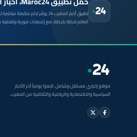
حمّل تطبيق Maroc24، أخبار المغرب تصلك أولاً
تطبيق أخبار المغرب 24 يوفّر لكم متا
العالم لحظة بلحظة، مع إشعارات فورية وتغطية 
موقع إخباري مستقل وشامل. تابعوا يومياً آخر الأخبار
السياسية والاقتصادية والرياضية والثقافية من المغرب.