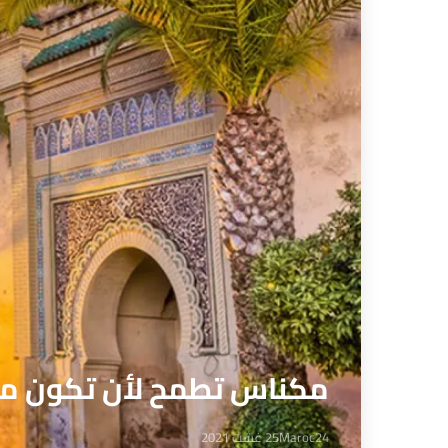
مكناس تطمح لأن تكون مرك
Maroc24
25 غشت 2021