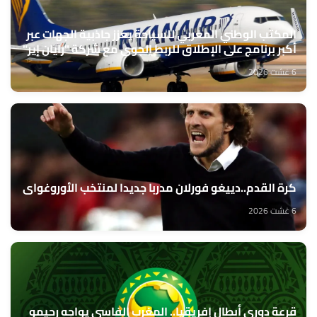
المكتب الوطني المغربي للسياحة يعزز جاذبية الجهات عبر
أكبر برنامج على الإطلاق للربط الجوي مع شركة "رايان إير"
6 غشت 2026
كرة القدم..دييغو فورلان مدربا جديدا لمنتخب الأوروغواي
6 غشت 2026
قرعة دوري أبطال إفريقيا.. المغرب الفاسي يواجه رحيمو