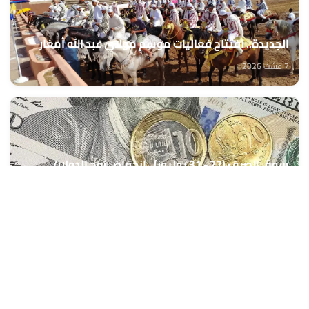
الجديدة.. افتتاح فعاليات موسم مولاي عبد الله أمغار
7 غشت 2026
سوق الصرف (27 - 31 يوليوز).. انخفاض زوج الدولار/
الدرهم بنسبة 0,42 في المائة (مركز أبحاث)
7 غشت 2026
الدخول المدرسي المقبل سیتم في موعده الرسمي