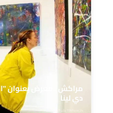
مراكش ..معرض بعنوان "الب
دي لينا
Maroc24
19 يناير 2025