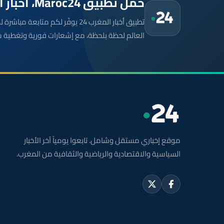
حمّل تطبيق Maroc24، أخبار المغرب تصلك أولاً
تطبيق أخبار المغرب 24 يوفّر لكم متا
العالم لحظة بلحظة، مع إشعارات فورية وتغطية 
موقع إخباري مستقل وشامل. تابعوا يومياً آخر الأخبار
السياسية والاقتصادية والرياضية والثقافية من المغرب.