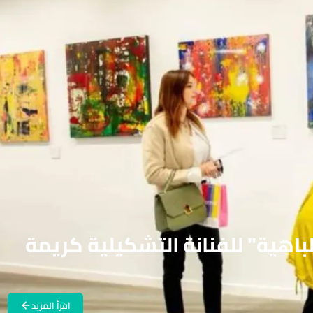
اهية" للفنانة التشكيلية كريمة
اقرأ المزيد