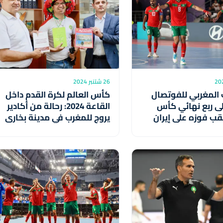
26 شتنبر 2024
 المغربي للفوتصال
كأس العالم لكرة القدم داخل
لى ربع نهائي كأس
القاعة 2024: رحالة من أكادير
قب فوزه على إيران
يروج للمغرب في مدينة بخارى