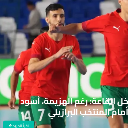
ل القاعة: رغم الهزيمة، أسود
مام المنتخب البرازيلي
اقرأ المزيد