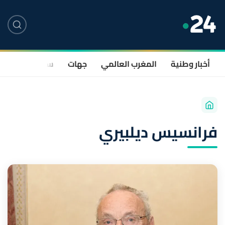
أخبار وطنية
المغرب العالمي
جهات
سياسة
صحة
فرانسيس ديلبيري